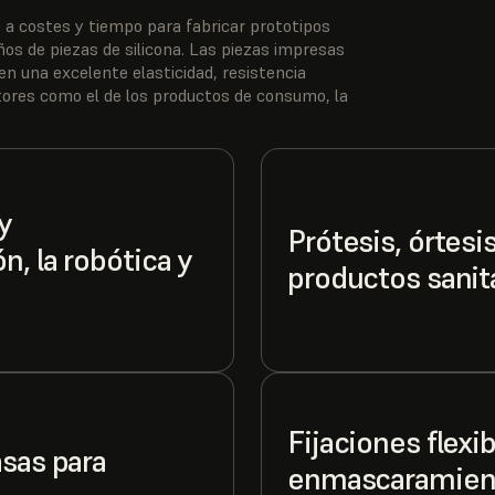
 a costes y tiempo para fabricar prototipos
eños de piezas de silicona. Las piezas impresas
en una excelente elasticidad, resistencia
ctores como el de los productos de consumo, la
y
Prótesis, órtesi
, la robótica y
productos sanit
Fijaciones flexi
asas para
enmascaramient