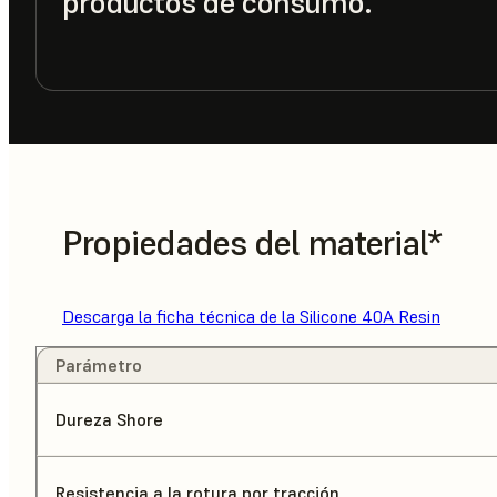
productos de consumo.
Propiedades del material*
Descarga la ficha técnica de la Silicone 40A Resin
Parámetro
Dureza Shore
Resistencia a la rotura por tracción