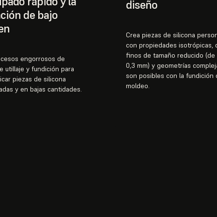
ipado rápido y la
diseño
ación de bajo
en
Crea piezas de silicona perso
con propiedades isotrópicas, 
finos de tamaño reducido (de
rocesos engorrosos de
0,3 mm) y geometrías complej
 utillaje y fundición para
son posibles con la fundición 
icar piezas de silicona
moldeo.
adas y en bajas cantidades.