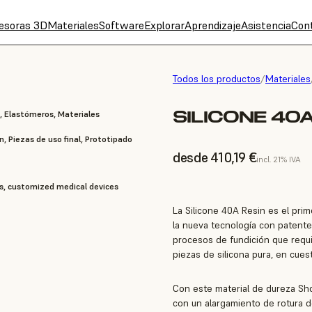
esoras 3D
Materiales
Software
Explorar
Aprendizaje
Asistencia
Con
Todos los productos
/
Materiales
SILICONE 40A
, Elastómeros, Materiales
n, Piezas de uso final, Prototipado
desde 410,19 €
incl. 21% IVA
s, customized medical devices
La Silicone 40A Resin es el prim
la nueva tecnología con patente
procesos de fundición que requi
piezas de silicona pura, en cues
Con este material de dureza Sho
con un alargamiento de rotura 