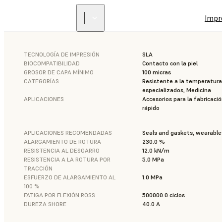
Impr
TECNOLOGÍA DE IMPRESIÓN
SLA
BIOCOMPATIBILIDAD
Contacto con la piel
GROSOR DE CAPA MÍNIMO
100 micras
CATEGORÍAS
Resistente a la temperatura
especializados, Medicina
APLICACIONES
Accesorios para la fabricació
rápido
APLICACIONES RECOMENDADAS
Seals and gaskets, wearable
ALARGAMIENTO DE ROTURA
230.0 %
RESISTENCIA AL DESGARRO
12.0 kN/m
RESISTENCIA A LA ROTURA POR
5.0 MPa
TRACCIÓN
ESFUERZO DE ALARGAMIENTO AL
1.0 MPa
100 %
FATIGA POR FLEXIÓN ROSS
500000.0 ciclos
DUREZA SHORE
40.0 A