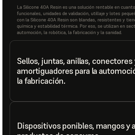
La Silicone 40A Resin es una solución rentable en cuanto
funcionales, unidades de validación, utillaje y lotes pequ
con la Silicone 40A Resin son blandas, resistentes y tien
química y estabilidad térmica. Por eso, se utilizan en se
automoción, la robótica, la fabricación y la sanidad.
Sellos, juntas, anillas, conectores 
amortiguadores para la automoción
la fabricación.
Dispositivos ponibles, mangos y 