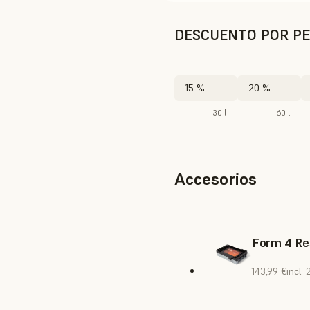
DESCUENTO POR PE
15 %
20 %
30 l
60 l
Accesorios
Form 4 Re
143,99 €
incl.