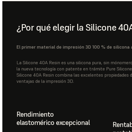
¿Por qué elegir la Silicone 40
El primer material de impresión 3D 100 % de silicona 
La Silicone 40A Resin es una silicona pura, sin mónomeros
la nueva tecnología con patente en trámite Pure Silico
Silicone 40A Resin combina las excelentes propiedades de
ventajas de la impresión 3D.
Rendimiento
elastomérico excepcional
Rentabi