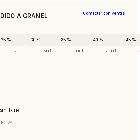
Contactar con ventas
DIDO A GRANEL
25 %
30 %
35 %
40 %
45 %
120 l
240 l
1000 l
2000 l
sin Tank
 21% IVA