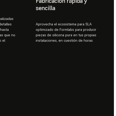
Fabricación rápida y
sencilla
nalizadas
detalles
Aprovecha el ecosistema para SLA
 hasta
optimizado de Formlabs para producir
as que no
piezas de silicona pura en tus propias
o el
instalaciones, en cuestión de horas.