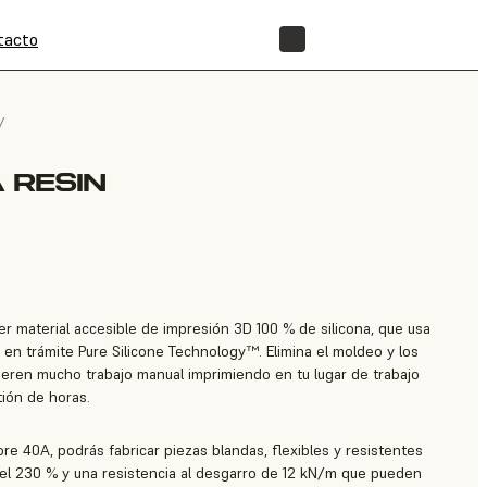
tacto
TIENDA
/
 RESIN
er material accesible de impresión 3D 100 % de silicona, que usa
 en trámite Pure Silicone Technology™. Elimina el moldeo y los
eren mucho trabajo manual imprimiendo en tu lugar de trabajo
tión de horas.
re 40A, podrás fabricar piezas blandas, flexibles y resistentes
del 230 % y una resistencia al desgarro de 12 kN/m que pueden