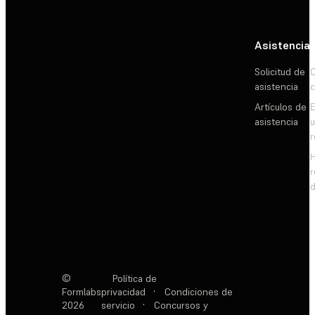
Asistencia
Solicitud de
C
asistencia
c
Artículos de
E
asistencia
d
©
Política de
Formlabs
privacidad
·
Condiciones de
2026
servicio
·
Concursos y