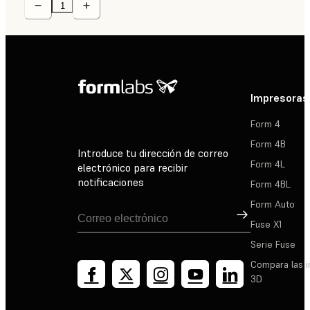
Impresoras
Form 4
Form 4B
Introduce tu dirección de correo
Form 4L
electrónico para recibir
notificaciones
Form 4BL
Form Auto
Suscribirse
Fuse X1
Serie Fuse
Compara las 
3D