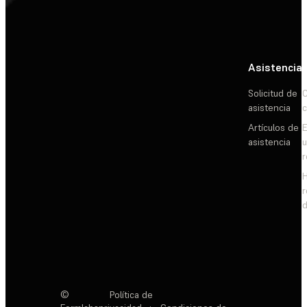
Asistencia
Solicitud de
C
asistencia
c
Artículos de
E
asistencia
d
©
Política de