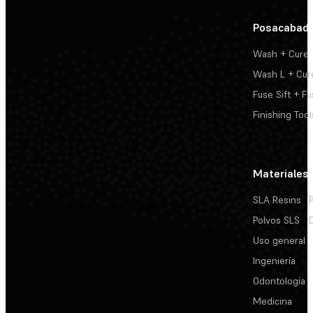
Posacabad
Wash + Cure
Wash L + Cur
Fuse Sift + Fu
Finishing Tool
Materiales
SLA Resins
Polvos SLS
Uso general
Ingeniería
Odontología
Medicina