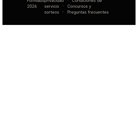
Formlabs
privacidad
·
Condiciones de
2026
servicio
·
Concursos y
sorteos
·
Preguntas frecuentes