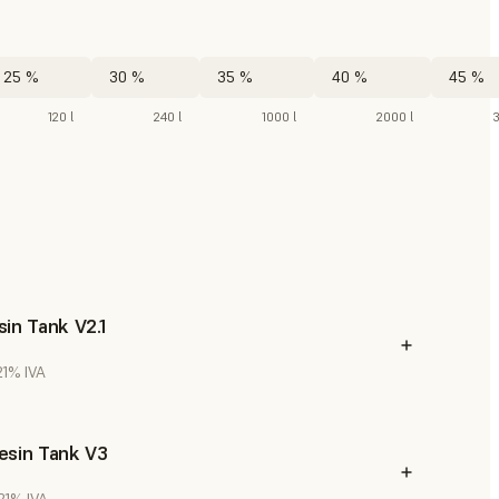
25 %
30 %
35 %
40 %
45 %
120 l
240 l
1000 l
2000 l
in Tank V2.1
 21% IVA
esin Tank V3