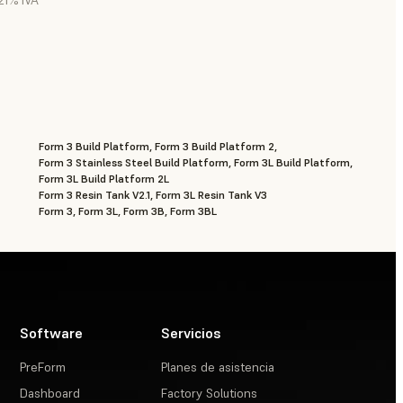
 21% IVA
Form 3 Build Platform, Form 3 Build Platform 2,
Form 3 Stainless Steel Build Platform, Form 3L Build Platform,
Form 3L Build Platform 2L
Form 3 Resin Tank V2.1, Form 3L Resin Tank V3
Form 3, Form 3L, Form 3B, Form 3BL
Software
Servicios
PreForm
Planes de asistencia
Dashboard
Factory Solutions