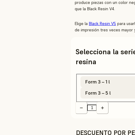
produce piezas con un color neg
que la Black Resin V4.
Elige la
Black Resin V5
para usar
de impresión tres veces mayor 
Selecciona la ser
resina
Form 3 – 1 l
Form 3 – 5 l
DESCUENTO POR PE