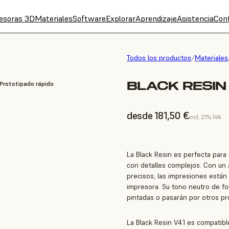
esoras 3D
Materiales
Software
Explorar
Aprendizaje
Asistencia
Con
Todos los productos
/
Materiales
BLACK RESIN 
 Prototipado rápido
desde 181,50 €
incl. 21% IVA
La Black Resin es perfecta para
con detalles complejos. Con un 
precisos, las impresiones están
impresora. Su tono neutro de f
pintadas o pasarán por otros p
La Black Resin V4.1 es compatibl