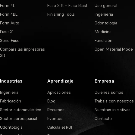
Form 4L
Fuse Sift + Fuse Blast
Uso general
Form 4BL
Finishing Tools
Ingeniería
Form Auto
Odontología
Fuse X1
Medicina
Serie Fuse
Fundición
Compara las impresoras
Open Material Mode
3D
Industrias
Aprendizaje
Empresa
Ingeniería
Aplicaciones
Quiénes somos
Fabricación
Blog
Trabaja con nosotros
Sector automovilístico
Recursos
Nuestras iniciativas
Sector aeroespacial
Eventos
Contacto
Odontología
Calcula el ROI