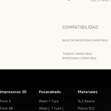
332,75 €
incl.
COMPATIBILIDAD
BASE DE IMPRESIÓN COMPATIBLE
TANQUE COMPATIBLE
IMPRESORA COMPATIBLE
Impresoras 3D
Posacabado
Materiales
Form 4
Wash + Cure
SLA Resins
Form 4B
Wash L + Cure L
Polvos SLS