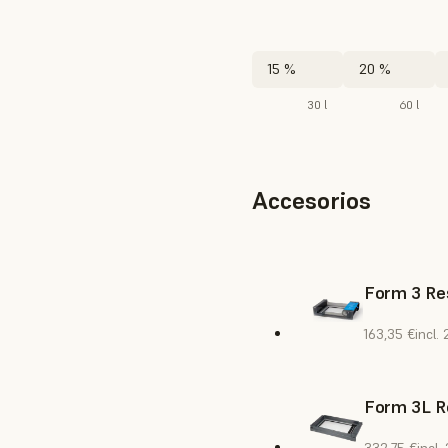
15 %
20 %
30 l
60 l
Accesorios
Form 3 Res
163,35 €
incl.
Form 3L R