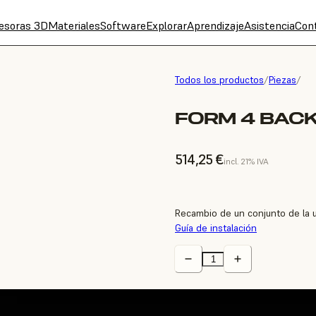
esoras 3D
Materiales
Software
Explorar
Aprendizaje
Asistencia
Con
Todos los productos
/
Piezas
/
FORM 4 BACKL
514,25 €
incl. 21% IVA
Recambio de un conjunto de la u
Guía de instalación