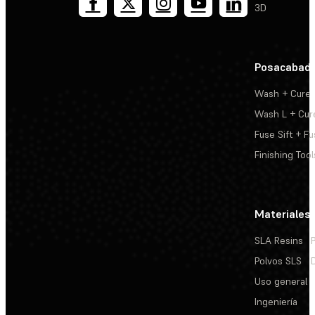
3D
Posacabad
Wash + Cure
Wash L + Cur
Fuse Sift + Fu
Finishing Tool
Materiales
SLA Resins
Polvos SLS
Uso general
Ingeniería