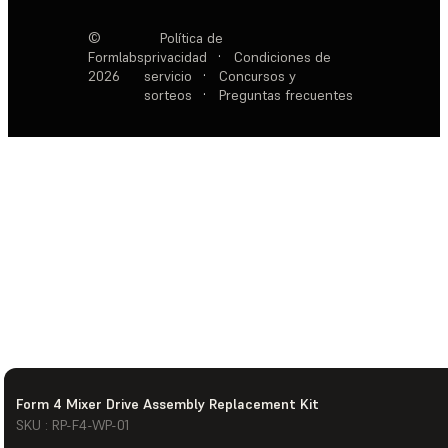
©
Política de
Formlabs
privacidad
·
Condiciones de
2026
servicio
·
Concursos y
sorteos
·
Preguntas frecuentes
Form 4 Mixer Drive Assembly Replacement Kit
SKU : RP-F4-WP-01