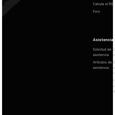
Calcula el ROI
Foro
Asistencia
Solicitud de
C
asistencia
c
Artículos de
E
asistencia
d