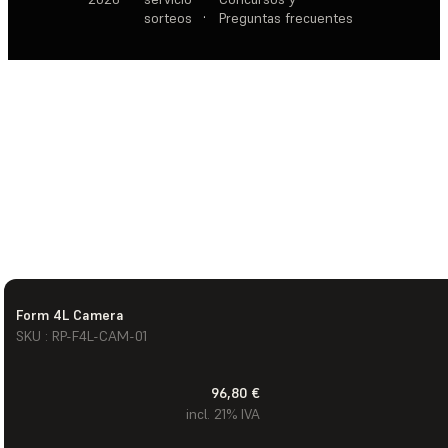
sorteos
·
Preguntas frecuentes
Form 4L Camera
SKU : RP-F4L-CAM-01
96,80 €
incl. 21% IVA