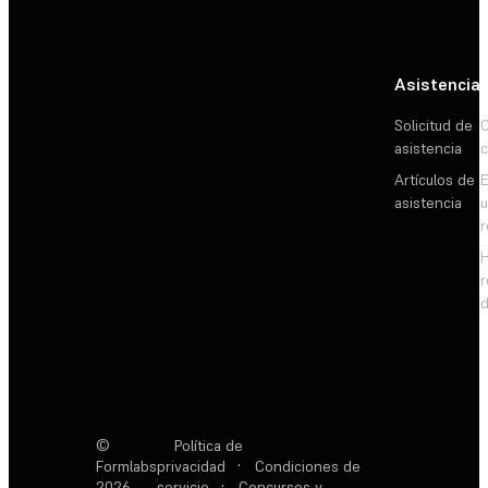
Asistencia
Solicitud de
C
asistencia
c
Artículos de
E
asistencia
d
©
Política de
Formlabs
privacidad
·
Condiciones de
2026
servicio
·
Concursos y