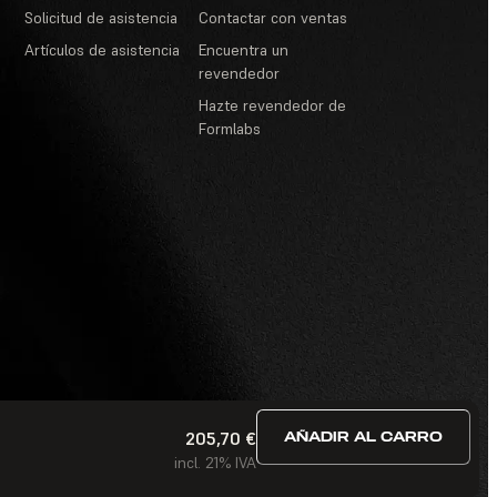
Solicitud de asistencia
Contactar con ventas
Artículos de asistencia
Encuentra un
revendedor
Hazte revendedor de
Formlabs
205,70 €
AÑADIR AL CARRO
ervicio
·
Concursos y sorteos
·
Preguntas frecuentes
incl. 21% IVA