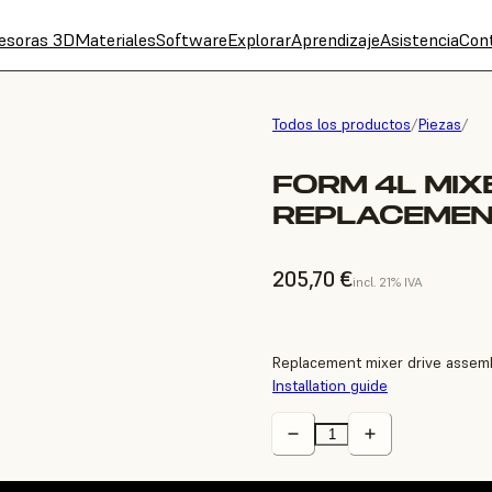
esoras 3D
Materiales
Software
Explorar
Aprendizaje
Asistencia
Con
Todos los productos
/
Piezas
/
FORM 4L MIX
REPLACEMEN
205,70 €
incl. 21% IVA
Replacement mixer drive assemb
Installation guide