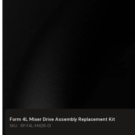
Form 4L Mixer Drive Assembly Replacement Kit
© Formlabs
2026
SKU : RP-F4L-MXDR-01