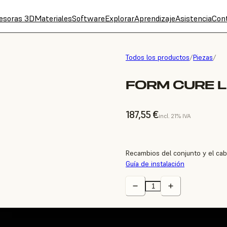
esoras 3D
Materiales
Software
Explorar
Aprendizaje
Asistencia
Con
Todos los productos
/
Piezas
/
FORM CURE L
187,55 €
incl. 21% IVA
Recambios del conjunto y el cabl
Guía de instalación