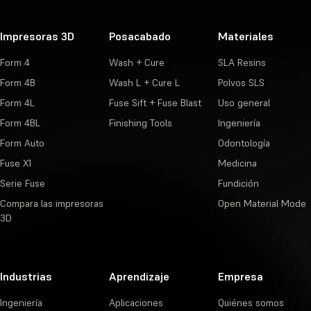
Impresoras 3D
Posacabado
Materiales
Form 4
Wash + Cure
SLA Resins
Form 4B
Wash L + Cure L
Polvos SLS
Form 4L
Fuse Sift + Fuse Blast
Uso general
Form 4BL
Finishing Tools
Ingeniería
Form Auto
Odontología
Fuse X1
Medicina
Serie Fuse
Fundición
Compara las impresoras
Open Material Mode
3D
Industrias
Aprendizaje
Empresa
Ingeniería
Aplicaciones
Quiénes somos