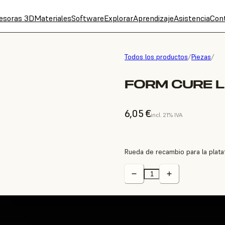
esoras 3D
Materiales
Software
Explorar
Aprendizaje
Asistencia
Con
Todos los productos
/
Piezas
/
FORM CURE L
6,05 €
incl. 21% IVA
Rueda de recambio para la plataf