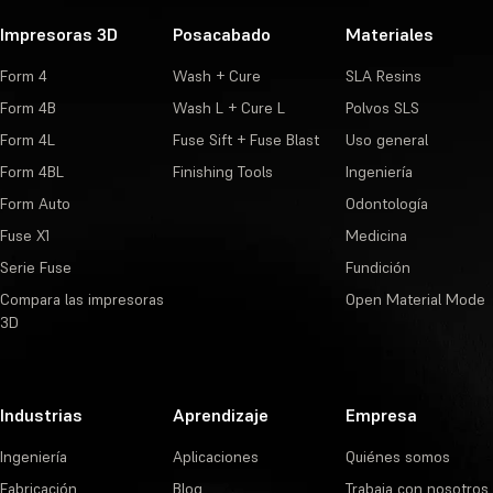
Impresoras 3D
Posacabado
Materiales
Form 4
Wash + Cure
SLA Resins
Form 4B
Wash L + Cure L
Polvos SLS
Form 4L
Fuse Sift + Fuse Blast
Uso general
Form 4BL
Finishing Tools
Ingeniería
Form Auto
Odontología
Fuse X1
Medicina
Serie Fuse
Fundición
Compara las impresoras
Open Material Mode
3D
Industrias
Aprendizaje
Empresa
Ingeniería
Aplicaciones
Quiénes somos
Fabricación
Blog
Trabaja con nosotros