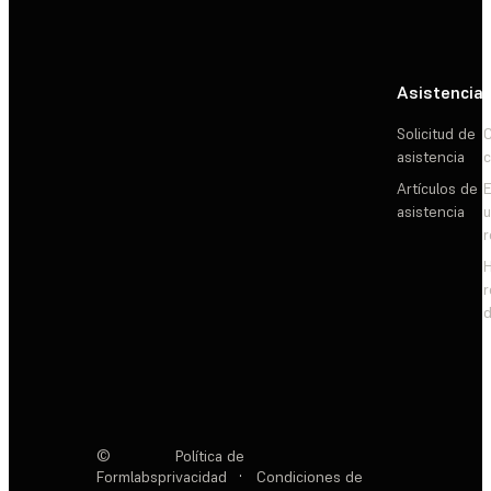
Asistencia
Solicitud de
C
asistencia
c
Artículos de
E
asistencia
d
©
Política de
Formlabs
privacidad
·
Condiciones de