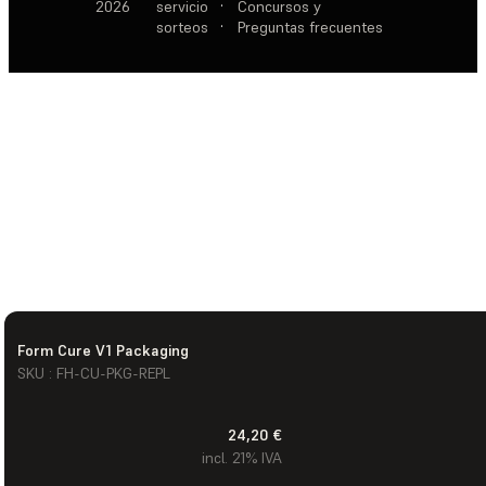
2026
servicio
·
Concursos y
sorteos
·
Preguntas frecuentes
Form Cure V1 Packaging
SKU : FH-CU-PKG-REPL
24,20 €
incl. 21% IVA