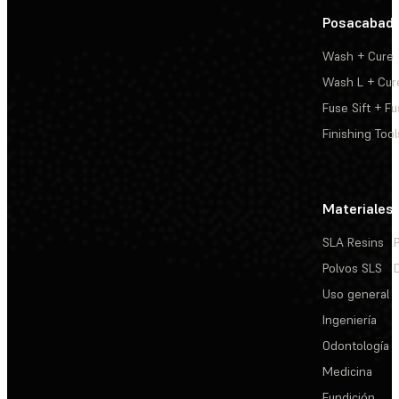
Posacabad
Wash + Cure
Wash L + Cur
Fuse Sift + Fu
Finishing Tool
Materiales
SLA Resins
Polvos SLS
Uso general
Ingeniería
Odontología
Medicina
Fundición