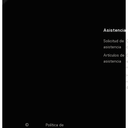
Asistencia
Solicitud de
C
asistencia
c
Artículos de
E
asistencia
d
©
Política de