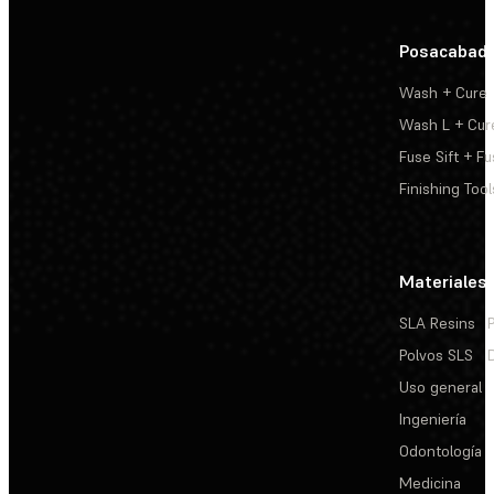
Posacabad
Wash + Cure
Wash L + Cur
Fuse Sift + Fu
Finishing Tool
Materiales
SLA Resins
Polvos SLS
Uso general
Ingeniería
Odontología
Medicina