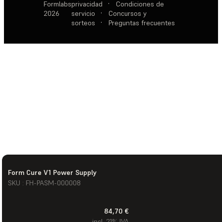
Formlabs
privacidad
·
Condiciones de
2026
servicio
·
Concursos y
sorteos
·
Preguntas frecuentes
Form Cure V1 Power Supply
SKU : FH-PASM-000008
84,70 €
incl. 21% IVA