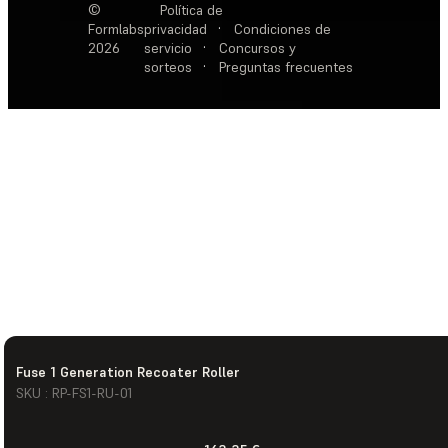
©
Política de
Formlabs
privacidad
·
Condiciones de
2026
servicio
·
Concursos y
sorteos
·
Preguntas frecuentes
Fuse 1 Generation Recoater Roller
SKU : RP-FS1-RU-01