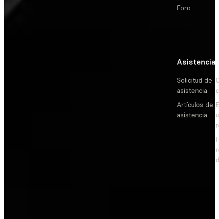
Foro
Asistencia
Solicitud de
C
asistencia
c
Artículos de
E
asistencia
d