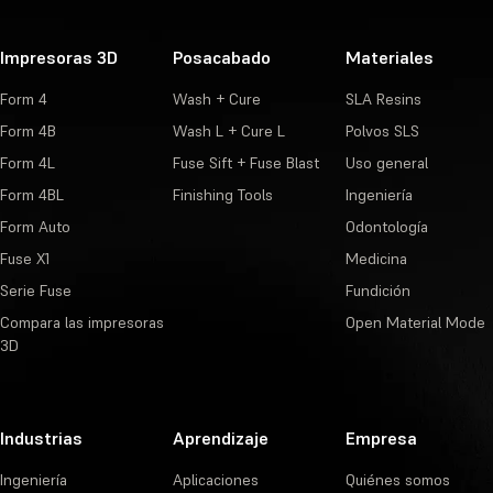
Impresoras 3D
Posacabado
Materiales
Form 4
Wash + Cure
SLA Resins
Form 4B
Wash L + Cure L
Polvos SLS
Form 4L
Fuse Sift + Fuse Blast
Uso general
Form 4BL
Finishing Tools
Ingeniería
Form Auto
Odontología
Fuse X1
Medicina
Serie Fuse
Fundición
Compara las impresoras
Open Material Mode
3D
Industrias
Aprendizaje
Empresa
Ingeniería
Aplicaciones
Quiénes somos