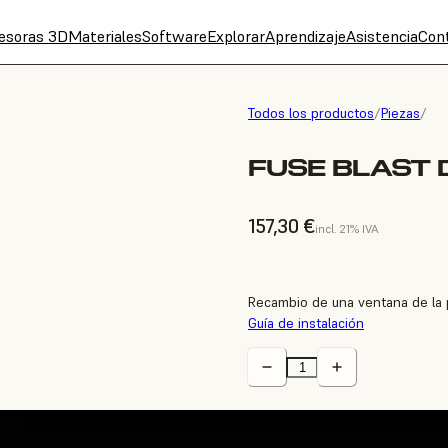
esoras 3D
Materiales
Software
Explorar
Aprendizaje
Asistencia
Con
Todos los productos
/
Piezas
/
FUSE BLAST
157,30 €
incl. 21% IVA
Recambio de una ventana de la p
Guía de instalación