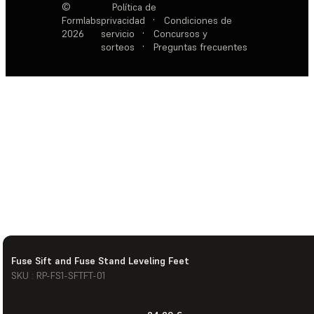
©
Política de
Formlabs
privacidad
·
Condiciones de
2026
servicio
·
Concursos y
sorteos
·
Preguntas frecuentes
Fuse Sift and Fuse Stand Leveling Feet
SKU : RP-FS1-SFTFT-01