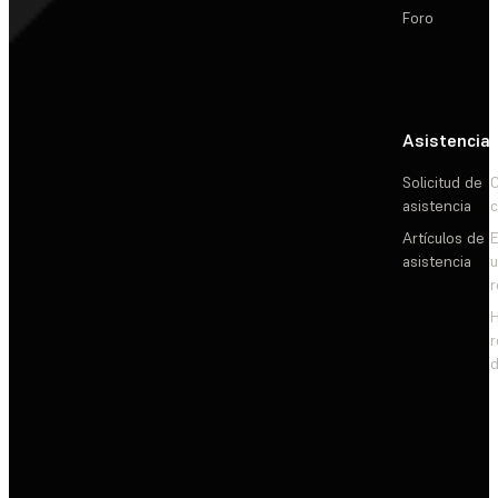
Foro
Asistencia
Solicitud de
C
asistencia
c
Artículos de
E
asistencia
d