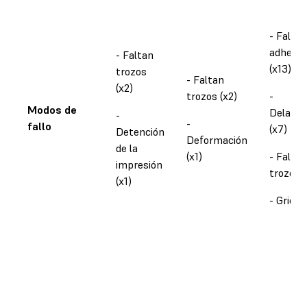
- Falta 
adheren
- Faltan
(x13)
trozos
- Faltan
(x2)
trozos (x2)
-
Modos de
Delamin
-
-
fallo
(x7)
Detención
Deformación
de la
(x1)
- Faltan
impresión
trozos (
(x1)
- Grieta