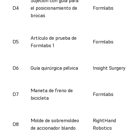
Sujeción con guía para
D4
el posicionamiento de
Formlabs
brocas
Artículo de prueba de
D5
Formlabs
Formlabs 1
D6
Guía quirúrgica pélvica
Insight Surgery
Maneta de freno de
D7
Formlabs
bicicleta
Molde de sobremoldeo
RightHand
D8
de accionador blando
Robotics