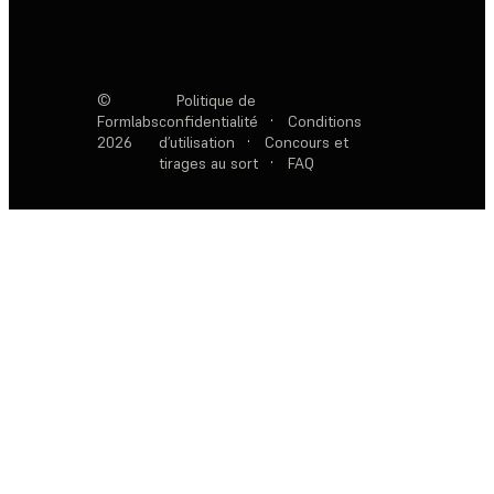
©
Politique de
Formlabs
confidentialité
·
Conditions
2026
d’utilisation
·
Concours et
tirages au sort
·
FAQ