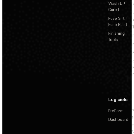
Wash L +
Cure L
Fuse Sift +
Fuse Blast
Finishing
Tools
Logiciels
PreForm
P
s
Dashboard
F
S