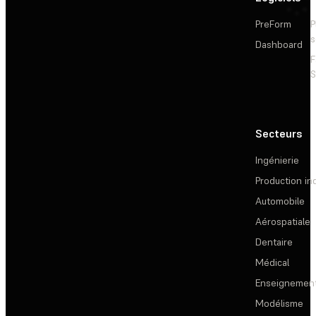
PreForm
P
s
Dashboard
F
S
Secteurs
Ingénierie
Production ind
Automobile
Aérospatiale
Dentaire
Médical
Enseignemen
Modélisme