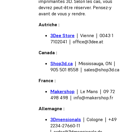
imprimantes 3D. Selon les cas, vous
devrez peut-être réserver. Pensez-y
avant de vous y rendre.
Autriche :
3Dee Store
| Vienne | 0043 1
7102041 |
office@3dee.at
Canada :
Shop3d.ca
| Mississauga, ON |
905 501 8558 |
sales@shop3d.ca
France :
Makershop
| Le Mans | 09 72
498 498 |
info@makershop.fr
Allemagne :
3Dmensionals
| Cologne | +49
2234-27660-11
|
order@3dmensionals.de