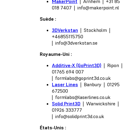
MakerPoint
| Arnhem | +31 85
018 7407 |
info@makerpoint.nl
Suède :
3DVerkstan
| Stockholm |
+46855115750
|
info@3dverkstan.se
Royaume-Uni :
Additive-X (GoPrint3D)
| Ripon |
01765 694 007
|
formlabs@goprint3d.co.uk
Laser Lines
| Banbury | 01295
672500
|
formlabs@laserlines.co.uk
Solid Print3D
| Warwickshire |
01926 333777
|
info@solidprint3d.co.uk
États-Unis :