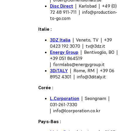
Disc Direct
| Karlsbad | +49 (0)
72 48 911-711 |
info@production-
to-go.com
Italie :
3DZ Italia
| Veneto, TV | +39
0423 192 3070 |
tv@3dz.it
Energy Group
| Bentivoglio, BO |
+39 051 864519
|
formlabs@energygroup.it
3DiTALY
| Rome, RM | +39 06
8952 4301 |
info@3ditaly.it
Corée :
L.Corporation
| Seongnam |
031-261-7330
|
info@lcorporation.co.kr
Pays-Bas :