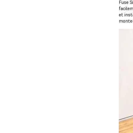
Fuse S
facile
et ins
monte-