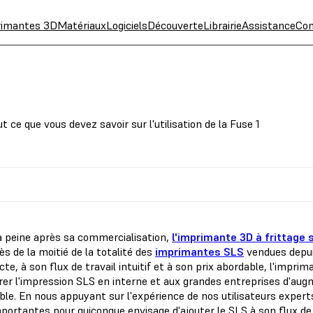
rimantes 3D
Matériaux
Logiciels
Découverte
Librairie
Assistance
Con
ce que vous devez savoir sur l'utilisation de la Fuse 1
à peine après sa commercialisation,
l'imprimante 3D à frittage s
ès de la moitié de la totalité des
imprimantes SLS
vendues depui
e, à son flux de travail intuitif et à son prix abordable, l'impr
grer l'impression SLS en interne et aux grandes entreprises d'au
ble. En nous appuyant sur l'expérience de nos utilisateurs exper
mportantes pour quiconque envisage d'ajouter le SLS à son flux de 