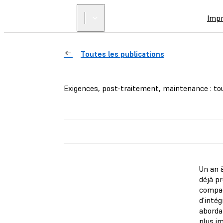
Imp
Toutes les publications
Exigences, post-traitement, maintenance : tout 
Un an 
déjà pr
compact
d'inté
aborda
plus i