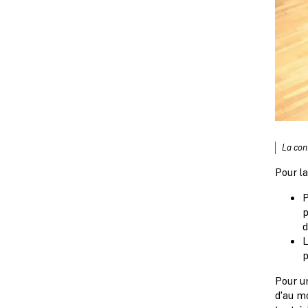
La con
Pour la
P
p
d
L
p
Pour u
d'au m