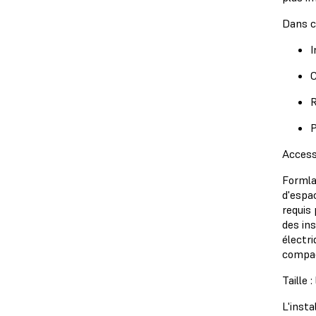
Dans ce
I
C
R
P
Accessi
Formla
d'espac
requis
des ins
électri
compact
Taille 
L'inst