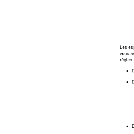
Les es
vous a
règles
D
E
D