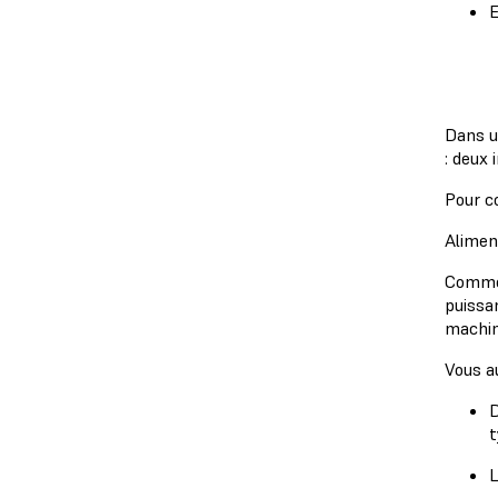
E
Dans u
: deux
Pour c
Alimen
Comme 
puissa
machine
Vous a
D
L