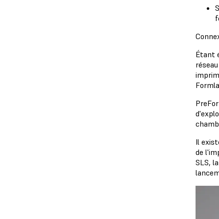
S
f
Connexi
Étant 
réseau 
imprima
Formla
PreFor
d'explo
chambr
Il exi
de l'i
SLS, l
lancem