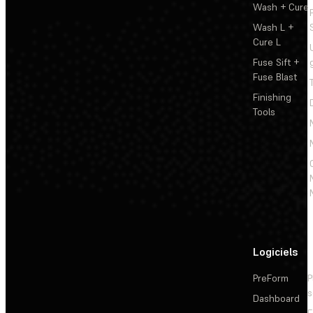
Wash + Cure
Wash L +
Cure L
Fuse Sift +
Fuse Blast
Finishing
Tools
Logiciels
PreForm
P
s
Dashboard
F