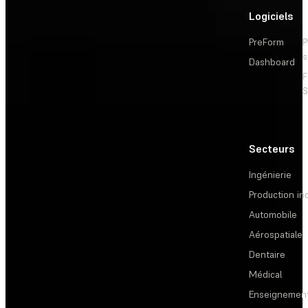
Logiciels
PreForm
P
s
Dashboard
F
S
Secteurs
Ingénierie
Production ind
Automobile
Aérospatiale
Dentaire
Médical
Enseignemen