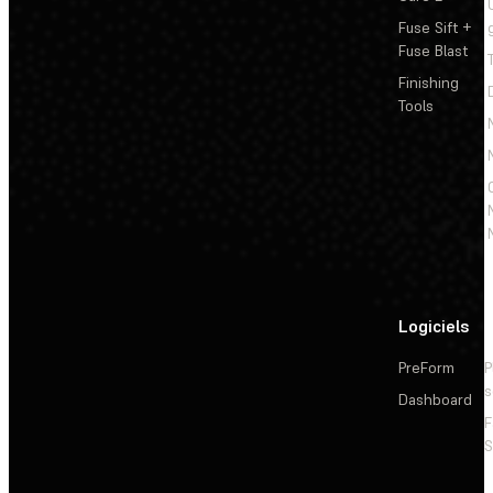
Fuse Sift +
Fuse Blast
Finishing
Tools
Logiciels
PreForm
P
s
Dashboard
F
S