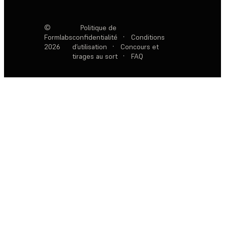
©
Politique de
Formlabs
confidentialité
·
Conditions
2026
d’utilisation
·
Concours et
tirages au sort
·
FAQ