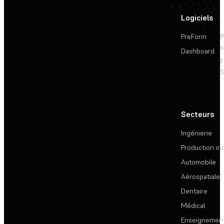
Logiciels
PreForm
P
s
Dashboard
F
S
Secteurs
Ingénierie
Production ind
Automobile
Aérospatiale
Dentaire
Médical
Enseignemen