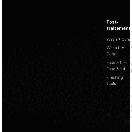
Post-
traitement
Wash + Cure
Wash L +
Cure L
Fuse Sift +
Fuse Blast
Finishing
Tools