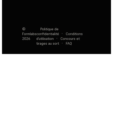
©
Politique de
Formlabs
confidentialité
·
Conditions
2026
d’utilisation
·
Concours et
tirages au sort
·
FAQ