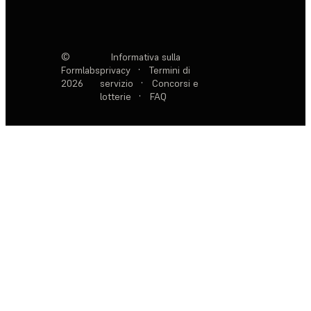
©
Informativa sulla
Formlabs
privacy
·
Termini di
2026
servizio
·
Concorsi e
lotterie
·
FAQ