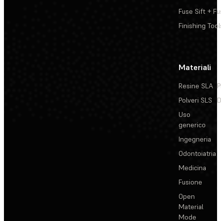
Fuse Sift + Fu
Finishing Tool
Materiali
Resine SLA
P
Polveri SLS
D
Uso
generico
Ingegneria
Odontoiatria
Medicina
Fusione
Open
Material
Mode