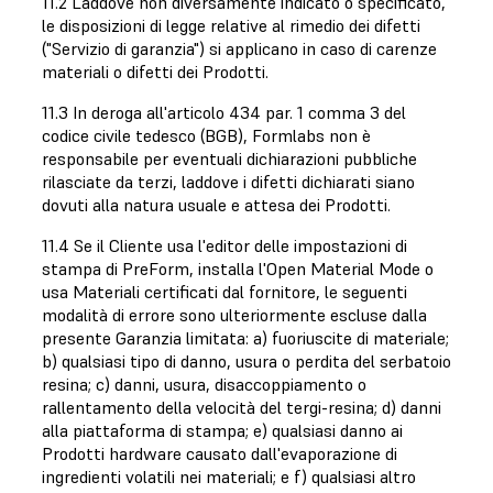
11.2 Laddove non diversamente indicato o specificato,
le disposizioni di legge relative al rimedio dei difetti
("Servizio di garanzia") si applicano in caso di carenze
materiali o difetti dei Prodotti.
11.3 In deroga all'articolo 434 par. 1 comma 3 del
codice civile tedesco (BGB), Formlabs non è
responsabile per eventuali dichiarazioni pubbliche
rilasciate da terzi, laddove i difetti dichiarati siano
dovuti alla natura usuale e attesa dei Prodotti.
11.4 Se il Cliente usa l'editor delle impostazioni di
stampa di PreForm, installa l'Open Material Mode o
usa Materiali certificati dal fornitore, le seguenti
modalità di errore sono ulteriormente escluse dalla
presente Garanzia limitata: a) fuoriuscite di materiale;
b) qualsiasi tipo di danno, usura o perdita del serbatoio
resina; c) danni, usura, disaccoppiamento o
rallentamento della velocità del tergi-resina; d) danni
alla piattaforma di stampa; e) qualsiasi danno ai
Prodotti hardware causato dall'evaporazione di
ingredienti volatili nei materiali; e f) qualsiasi altro