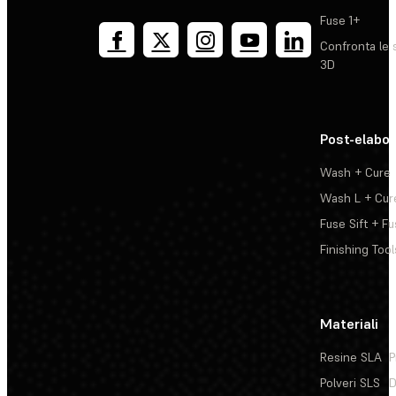
Fuse 1+
Confronta le 
3D
Post-elabo
Wash + Cure
Wash L + Cur
Fuse Sift + Fu
Finishing Tool
Materiali
Resine SLA
P
Polveri SLS
D