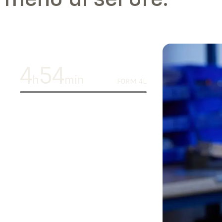
4
54
h
min
FORM 4L