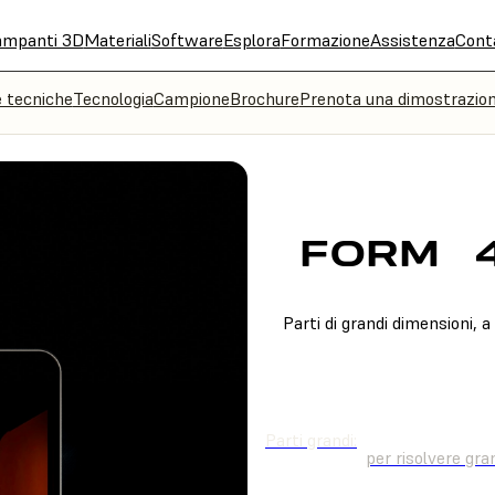
ampanti 3D
Materiali
Software
Esplora
Formazione
Assistenza
Cont
e tecniche
Tecnologia
Campione
Brochure
Prenota una dimostrazio
FORM
Parti di grandi dimensioni, a
ACQUISTA ORA
TR
Parti grandi:
per risolvere gra