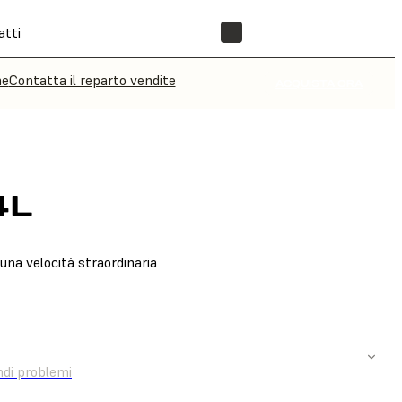
atti
NEGOZIO
ne
Contatta il reparto vendite
ACQUISTA ORA
4L
 una velocità straordinaria
OVA UN RIVENDITORE
ndi problemi