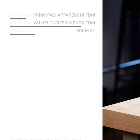
14
h
24
min
PRINCIPALI APPARECCHI FDM
62
h
32
min
VALORI DI RIFERIMENTO FDM
21
h
57
min
FORM 3L