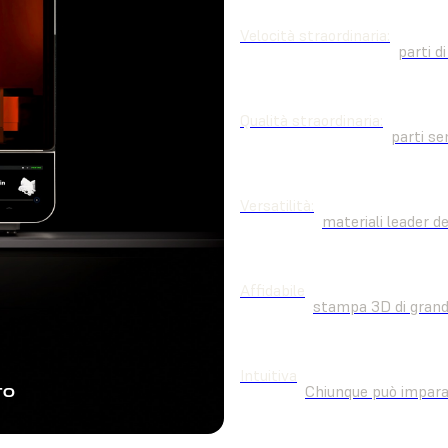
Velocità straordinaria:
parti d
Qualità straordinaria:
parti se
Versatilità:
materiali leader d
Affidabile
stampa 3D di grande
Intuitiva
Chiunque può imparar
TO