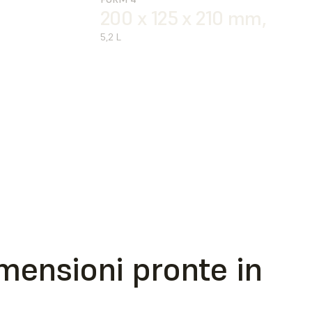
200 x 125 x 210 mm,
5,2 L
imensioni pronte in