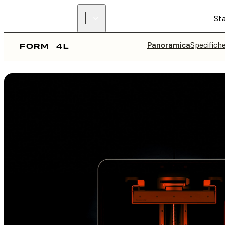
St
Panoramica
Specifich
FORM
4L