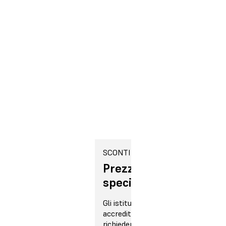
Formlabs
supporta
l'apprendimento
e
l'insegnamento
SCONTI
Prezzi
speciali
Gli istituti formativi
accreditati possono
richiedere un prezzo