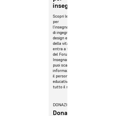
insegnanti
Scopri le risorse
per
l'insegnamento
di ingegneria,
design e scienze
della vita ed
entra a far parte
del Forum
Insegnanti, dove
puoi scambiare
informazioni con
il personale
educativo di
tutto il mondo.
DONAZIONI
Donazioni