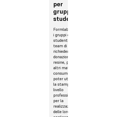
per
gruppi di
studenti
Formlabs invita
i gruppi di
studenti e i
team di gara a
richiedere
donazioni di
resine, polveri e
altri materiali di
consumo per
poter utilizzare
la stampa 3D di
livello
professionale
per la
realizzazione
delle loro
applicazioni.