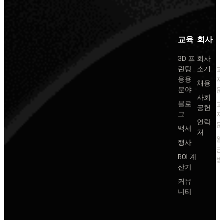
교육
회사
3D 프
회사
린팅
소개
응용
채용
분야
사회
블로
공헌
그
연락
백서
처
행사
ROI 계
산기
커뮤
니티