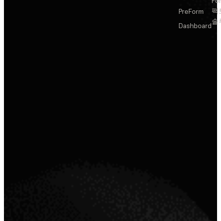
Fo
팩
PreForm
솔
Dashboard