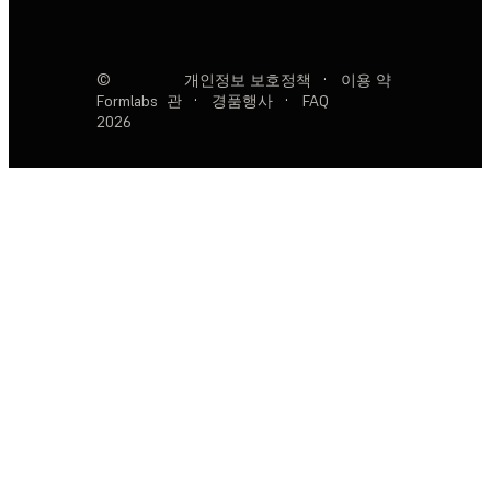
©
개인정보 보호정책
·
이용 약
Formlabs
관
·
경품행사
·
FAQ
2026