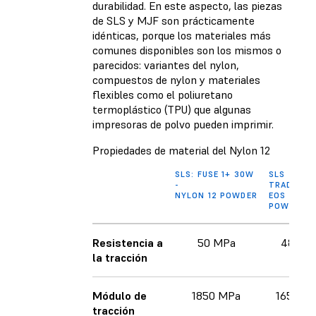
durabilidad. En este aspecto, las piezas
de SLS y MJF son prácticamente
idénticas, porque los materiales más
comunes disponibles son los mismos o
parecidos: variantes del nylon,
compuestos de nylon y materiales
flexibles como el poliuretano
termoplástico (TPU) que algunas
impresoras de polvo pueden imprimir.
Propiedades de material del Nylon 12
SLS: FUSE 1+ 30W
SLS
-
TRADICION
NYLON 12 POWDER
EOS - PA 1
POWDER
Resistencia a
50 MPa
48 MP
la tracción
Módulo de
1850 MPa
1650 M
tracción