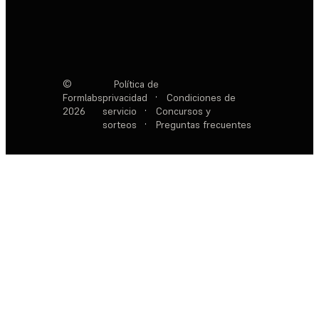
©
Política de
Formlabs
privacidad
·
Condiciones de
2026
servicio
·
Concursos y
sorteos
·
Preguntas frecuentes