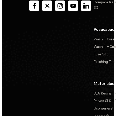
Compara las 
3D
Posacabad
Wash + Cure
Wash L + Cur
Fuse Sift
Finishing Tool
Materiales
SLA Resins
Polvos SLS
Uso general
Ingeniería