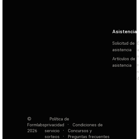
Asistencia
Solicitud de
E
asistencia
Artículos de
asistencia
d
©
Política de
Formlabs
privacidad
·
Condiciones de
2026
servicio
·
Concursos y
sorteos
·
Preguntas frecuentes