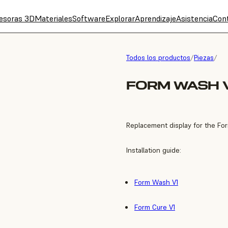
esoras 3D
Materiales
Software
Explorar
Aprendizaje
Asistencia
Con
Todos los productos
/
Piezas
/
FORM WASH V
Replacement display for the Fo
Installation guide:
Form Wash V1
Form Cure V1