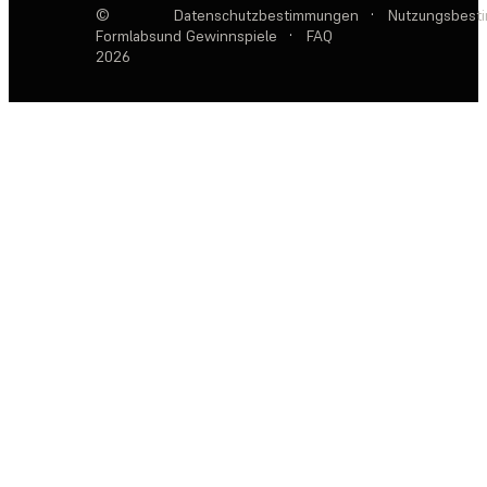
©
Datenschutzbestimmungen
·
Nutzungsbest
Formlabs
und Gewinnspiele
·
FAQ
2026