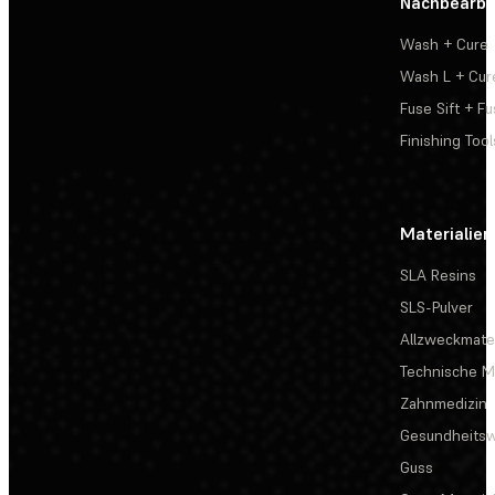
Nachbearbe
Wash + Cure
Wash L + Cur
Fuse Sift + Fu
Finishing Tool
Materialien
SLA Resins
SLS-Pulver
Allzweckmater
Technische Ma
Zahnmedizin
Gesundheits
Guss