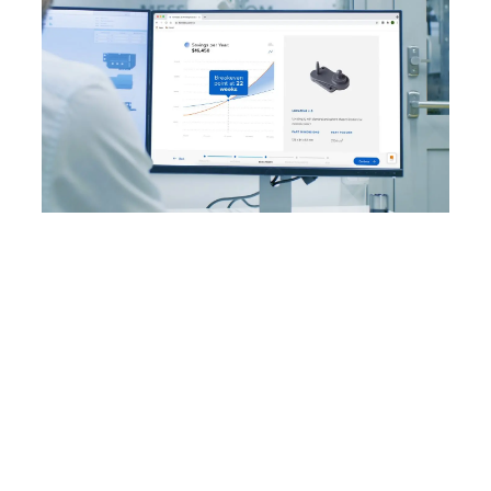
INTERAKTIV
Berechnen Sie Ihre Zeit- und
Kostenersparnis
Nutzen Sie unser interaktives ROI-Tool zur
Berechnung Ihrer Zeit- und Kostenersparnis
beim 3D-Druck mit einem Formlabs-
Drucker.
Ihre Einsparungen berechnen