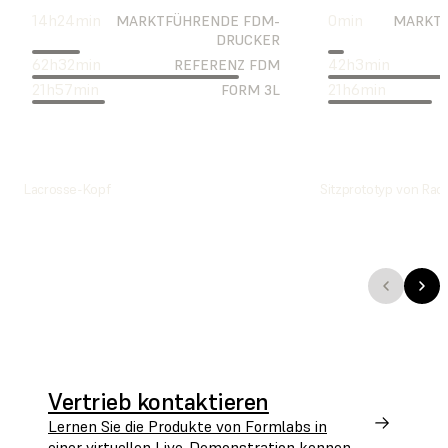
14
h
24
min
0
min
MARKTFÜHRENDE FDM-
MARKTF
DRUCKER
62
h
32
min
42
h
3
min
REFERENZ FDM
21
h
57
min
21
h
6
min
FORM 3L
Lacrosse-Kopf
Sitzprototyp von Radi
Vertrieb kontaktieren
Lernen Sie die Produkte von Formlabs in
einer virtuellen Live-Demonstration kennen.