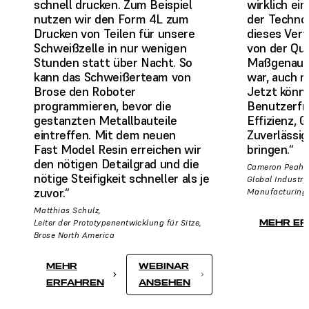
schnell drucken. Zum Beispiel
wirklich ei
nutzen wir den Form 4L zum
der Technol
Drucken von Teilen für unsere
dieses Verf
Schweißzelle in nur wenigen
von der Qua
Stunden statt über Nacht. So
Maßgenauigk
kann das Schweißerteam von
war, auch n
Brose den Roboter
Jetzt könn
programmieren, bevor die
Benutzerfre
gestanzten Metallbauteile
Effizienz, 
eintreffen. Mit dem neuen
Zuverlässig
Fast Model Resin erreichen wir
bringen.“
den nötigen Detailgrad und die
Cameron Peahl,
nötige Steifigkeit schneller als je
Global Industry
zuvor.“
Manufacturing
Matthias Schulz,
Leiter der Prototypenentwicklung für Sitze,
MEHR ER
Brose North America
MEHR
WEBINAR
ERFAHREN
ANSEHEN