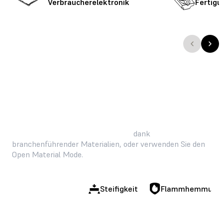
Verbraucherelektronik
Fertigu
Meistern Sie jede Herausforderung
dank
branchenführender Materialien, oder verwenden Sie den
Open Material Mode.
Belastbarkeit
Steifigkeit
Flammhemmung