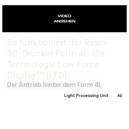
VIDEO
ANSEHEN
So funktioniert der Resin-
3D-Drucker Form 4L: Die
Technologie Low Force
Display™ (LFD)
Der Antrieb hinter dem Form 4L
Beleuchtungseinheit
Light Processing Unit
Ablös