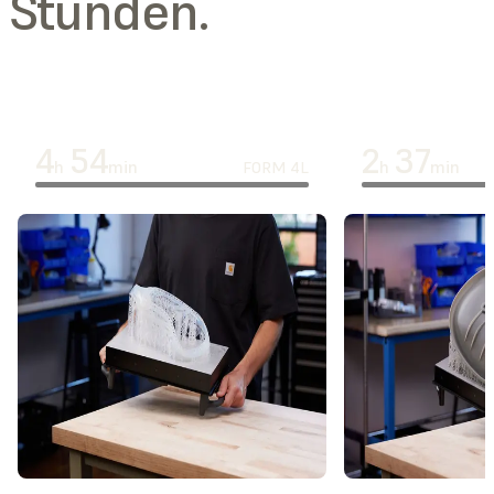
Stunden.
4
54
2
37
h
min
h
min
FORM 4L