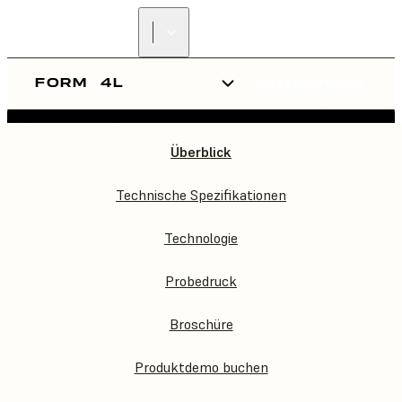
FORM
4L
JETZT BESTELLEN
FORM
4L
Überblick
Technische Spezifikationen
Technologie
Probedruck
Broschüre
Produktdemo buchen