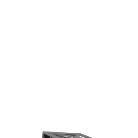
alternativen Produktionsverfahren bereits
nach wenigen Wochen oder Monaten.
BETRIEBSINTERNER 3D-DRUCK
9 Stunden
80 €
OUTSOURCING
7 Tage
450 €
Möchten Sie wissen, wie viel Sie sparen
können? Nutzen Sie unser interaktives ROI-
Tool zur Berechnung der Durchlaufzeit und
der Stückkosten beim 3D-Druck mit einem
Formlabs-Drucker.
Berechnen Sie Ihre Zeit- und
Kostenersparnis