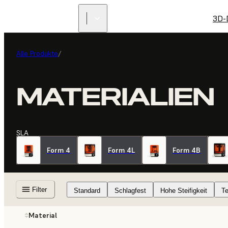
3D-
Alle Produkte
/
MATERIALIEN
SLA
Form 4
Form 4L
Form 4B
Filter
Standard
Schlagfest
Hohe Steifigkeit
Te
Material