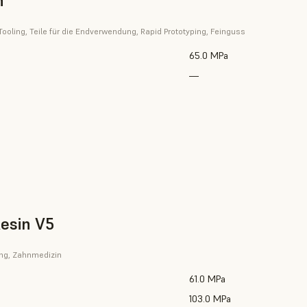
n
Tooling, Teile für die Endverwendung, Rapid Prototyping, Feinguss
65.0 MPa
—
esin V5
ing, Zahnmedizin
61.0 MPa
103.0 MPa