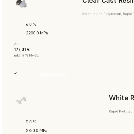
Clear Cast Resi
Modelle und Requisiten, Rapid 
6.0 %
2200.0 MPa
Ab
177,31 €
inkl. 19 % MwSt.
Jetzt bestellen
White R
Rapid Prototyp
11.0 %
2750.0 MPa