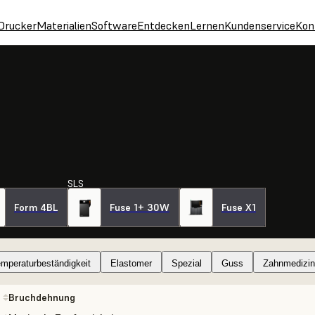
Drucker
Materialien
Software
Entdecken
Lernen
Kundenservice
Kon
SLS
Form 4BL
Fuse 1+ 30W
Fuse X1
mperaturbeständigkeit
Elastomer
Spezial
Guss
Zahnmedizin
Bruchdehnung