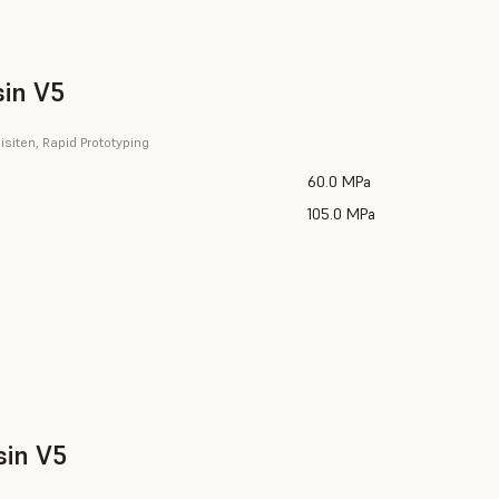
sin V5
siten, Rapid Prototyping
60.0 MPa
105.0 MPa
sin V5