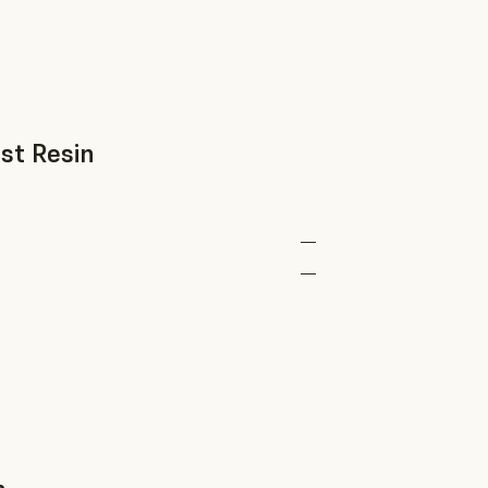
st Resin
—
—