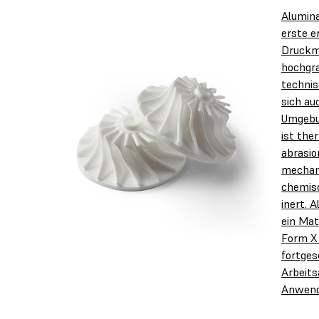
Alumina
erste e
Druckma
hochgra
technis
sich au
Umgebu
ist the
abrasio
mechan
chemis
inert. 
ein Mat
Form X
fortges
Arbeits
Anwend