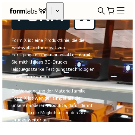
Form X ist eine Produktlinie, die die
Fachwelt mit innovativen
Fertigungslösungen ausstattet, damit
Sie mithilfe des 3D-Drucks
leistungsstarke Fertigungstechnologien
einsetzen können.
Die Verwendung der Materialfamilie
Form X ist weniger simpel als die
unserer anderen Produkte, dafür dehnt
sie jedoch die Möglichkeiten des 3D-
Drucks weiter aus.
VERTRIEB KONTAKTIEREN