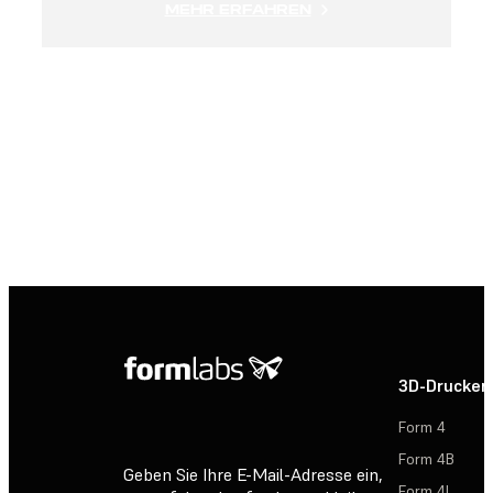
MEHR ERFAHREN
Sind Sie an einem Form-X-Material interessiert?
VERTRIEB KONTAKTIEREN
3D-Drucker
Form 4
Form 4B
Geben Sie Ihre E-Mail-Adresse ein,
Form 4L