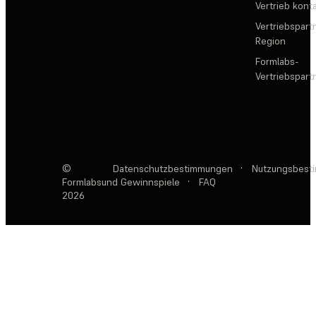
Vertrieb kont
Vertriebspartn
Region
Formlabs-
Vertriebspar
©
Datenschutzbestimmungen
·
Nutzungsbest
Formlabs
und Gewinnspiele
·
FAQ
2026