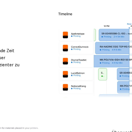
nde Zeit
ser
zienter zu