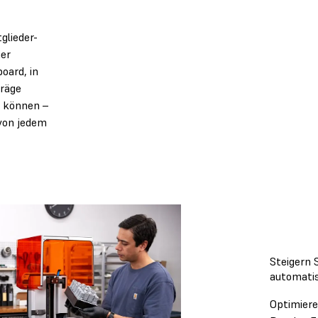
glieder-
ner
oard, in
träge
n können –
von jedem
Steigern S
automati
Optimiere