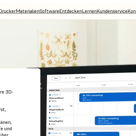
Drucker
Materialien
Software
Entdecken
Lernen
Kundenservice
Kon
re 3D-
it,
länen,
fe und
über