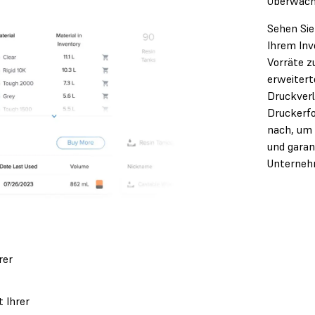
Überwach
Sehen Sie
Ihrem Inv
Vorräte z
erweitert
Druckverla
Druckerfo
nach, um 
und garan
Unternehm
rer
 Ihrer