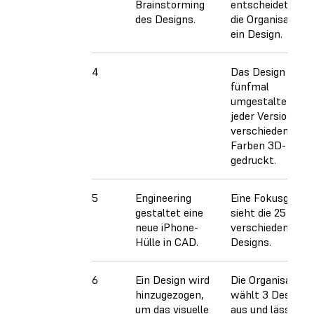
Brainstorming
entscheidet sich
des Designs.
die Organisation 
ein Design.
4
Das Design wird
fünfmal
umgestaltet und 
jeder Version in 5
verschiedenen
Farben 3D-
gedruckt.
5
Engineering
Eine Fokusgrupp
gestaltet eine
sieht die 25
neue iPhone-
verschiedenen
Hülle in CAD.
Designs.
6
Ein Design wird
Die Organisation
hinzugezogen,
wählt 3 Designs
um das visuelle
aus und lässt sie