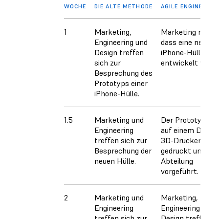
WOCHE
DIE ALTE METHODE
AGILE ENGINEERIN
1
Marketing,
Marketing möcht
Engineering und
dass eine neue
Design treffen
iPhone-Hülle
sich zur
entwickelt wird.
Besprechung des
Prototyps einer
iPhone-Hülle.
1.5
Marketing und
Der Prototyp wir
Engineering
auf einem Deskt
treffen sich zur
3D-Drucker
Besprechung der
gedruckt und jed
neuen Hülle.
Abteilung
vorgeführt.
2
Marketing und
Marketing,
Engineering
Engineering und
treffen sich zur
Design treffen si