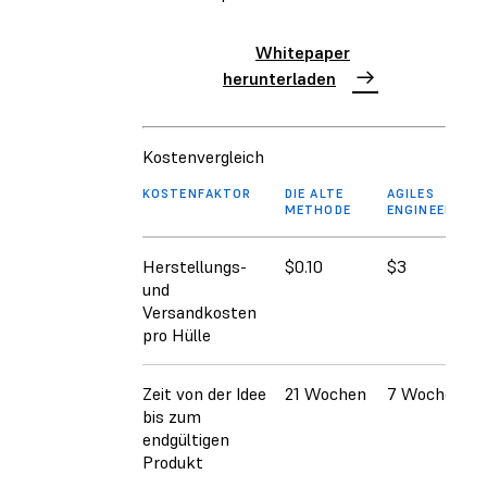
Whitepaper
herunterladen
Kostenvergleich
KOSTENFAKTOR
DIE ALTE
AGILES
METHODE
ENGINEERING
Herstellungs-
$0.10
$3
und
Versandkosten
pro Hülle
Zeit von der Idee
21 Wochen
7 Wochen
bis zum
endgültigen
Produkt