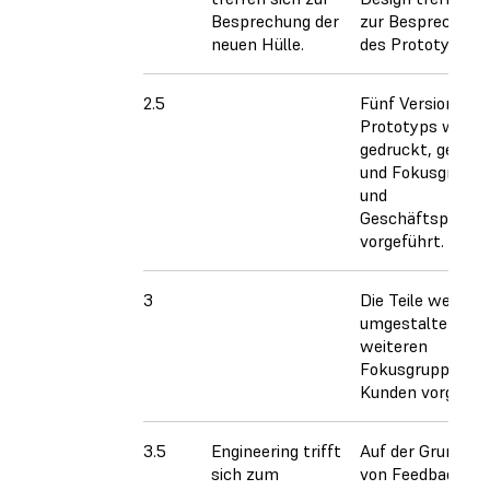
Besprechung der
zur Besprechung
neuen Hülle.
des Prototyps.
2.5
Fünf Versionen d
Prototyps werd
gedruckt, getest
und Fokusgrupp
und
Geschäftspartne
vorgeführt.
3
Die Teile werden
umgestaltet und
weiteren
Fokusgruppen u
Kunden vorgeführ
3.5
Engineering trifft
Auf der Grundlag
sich zum
von Feedback