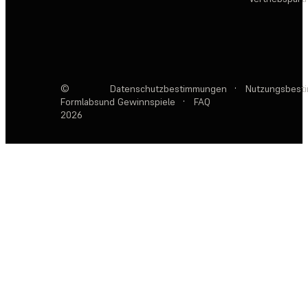
©
Datenschutzbestimmungen
·
Nutzungsbest
Formlabs
und Gewinnspiele
·
FAQ
2026