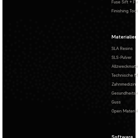
Fuse Sift + Fu
Finishing Tool
Materialien
SLA Resins
SLS-Pulver
Allzweckmater
Technische Ma
Zahnmedizin
Gesundheits
Guss
Open Materia
Software