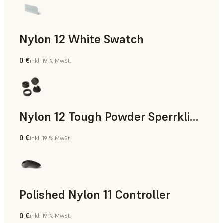
Nylon 12 White Swatch
0 €
inkl. 19 % MwSt.
SLS-Pulver
Nylon 12 Tough Powder Sperrklinke
0 €
inkl. 19 % MwSt.
SLS-Pulver
Polished Nylon 11 Controller
0 €
inkl. 19 % MwSt.
SLS-Pulver