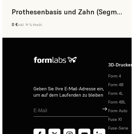
Prothesenbasis und Zahn (Segment)
0 €
inkl. 19 % MwSt.
Zahnmedizin
3D-Drucker
Form 4
Form 4B
Geben Sie Ihre E-Mail-Adresse ein,
Form 4L
um auf dem Laufenden zu bleiben
Form 4BL
Registrieren
Form Auto
Fuse X1
Fuse-Serie