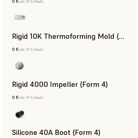
0 €
inkl. 19 % MwSt.
SLS-Pulver
Rigid 10K Thermoforming Mold (Form 4)
0 €
inkl. 19 % MwSt.
Technik
Rigid 4000 Impeller (Form 4)
0 €
inkl. 19 % MwSt.
Technik
Silicone 40A Boot (Form 4)