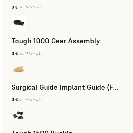
0 €
inkl. 19 % MwSt.
Technik
Tough 1000 Gear Assembly
0 €
inkl. 19 % MwSt.
Technik
Surgical Guide Implant Guide (Form 4)
0 €
inkl. 19 % MwSt.
Zahnmedizin