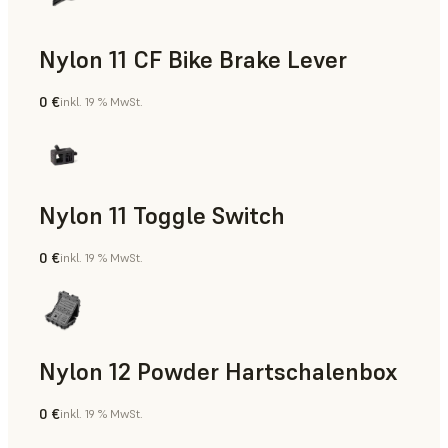
Nylon 11 CF Bike Brake Lever
0 €
inkl. 19 % MwSt.
SLS-Pulver
Nylon 11 Toggle Switch
0 €
inkl. 19 % MwSt.
SLS-Pulver
Nylon 12 Powder Hartschalenbox
0 €
inkl. 19 % MwSt.
SLS-Pulver