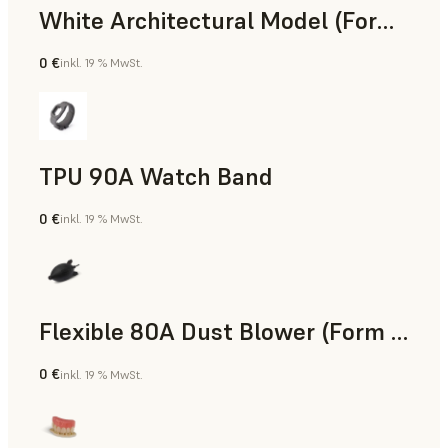
White Architectural Model (Form 4)
0 €
inkl. 19 % MwSt.
Standard
TPU 90A Watch Band
0 €
inkl. 19 % MwSt.
SLS-Pulver
Flexible 80A Dust Blower (Form 4)
0 €
inkl. 19 % MwSt.