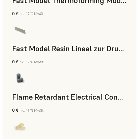
Fast Model Thermoforming Model
0 €
inkl. 19 % MwSt.
Zahnmedizin
Fast Model Resin Lineal zur Druckzeitmessung
0 €
inkl. 19 % MwSt.
Standard
Flame Retardant Electrical Connector (Form 4)
0 €
inkl. 19 % MwSt.
Technik