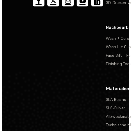
3D-Drucker v
Nachbearbe
Wash + Cure
Wash L + Cur
Fuse Sift + Fu
Finishing Tool
Materialien
SLA Resins
SLS-Pulver
Allzweckmater
Technische Ma