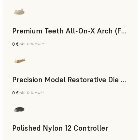
Premium Teeth All-On-X Arch (Form 4)
0 €
inkl. 19 % MwSt.
Zahnmedizin
Precision Model Restorative Die Model
0 €
inkl. 19 % MwSt.
Zahnmedizin
Polished Nylon 12 Controller