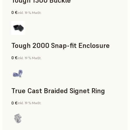
Tough 1500 Buckle
0 €
inkl. 19 % MwSt.
Technik
Tough 2000 Snap-fit Enclosure
0 €
inkl. 19 % MwSt.
Technik
True Cast Braided Signet Ring
0 €
inkl. 19 % MwSt.
Schmuck