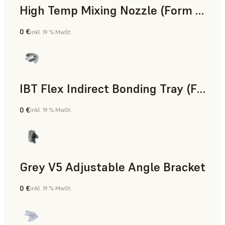
High Temp Mixing Nozzle (Form 4)
0 €
inkl. 19 % MwSt.
Technik
IBT Flex Indirect Bonding Tray (Form 4)
0 €
inkl. 19 % MwSt.
Zahnmedizin
Grey V5 Adjustable Angle Bracket
0 €
inkl. 19 % MwSt.
Standard