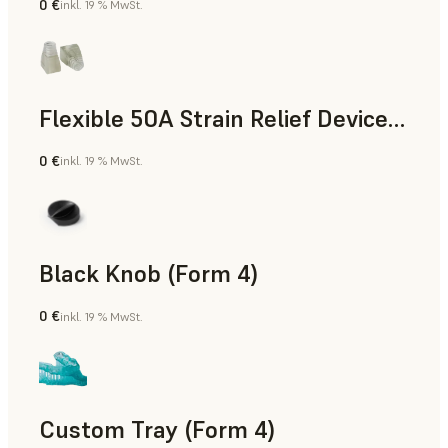
0 €
inkl. 19 % MwSt.
Standard
Flexible 50A Strain Relief Device (Form 4)
0 €
inkl. 19 % MwSt.
Technik
Black Knob (Form 4)
0 €
inkl. 19 % MwSt.
Standard
Custom Tray (Form 4)