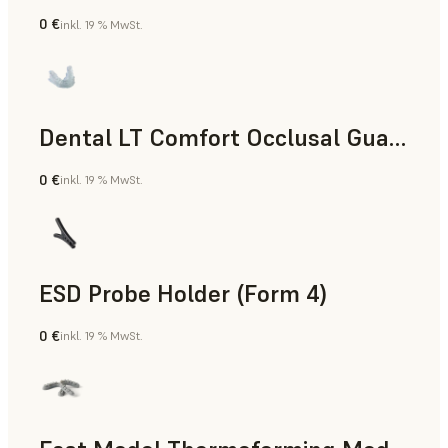
0 €
inkl. 19 % MwSt.
Zahnmedizin
Dental LT Comfort Occlusal Guard (Form 4)
0 €
inkl. 19 % MwSt.
Zahnmedizin
ESD Probe Holder (Form 4)
0 €
inkl. 19 % MwSt.
Technik