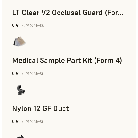
LT Clear V2 Occlusal Guard (Form 4)
0 €
inkl. 19 % MwSt.
Zahnmedizin
Medical Sample Part Kit (Form 4)
0 €
inkl. 19 % MwSt.
Medizin
Nylon 12 GF Duct
0 €
inkl. 19 % MwSt.
SLS-Pulver