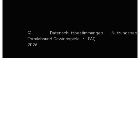
©
Datenschutzbestimmungen
·
Nutzungsbest
Formlabs
und Gewinnspiele
·
FAQ
2026