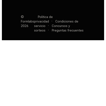
©
Política de
Formlabs
privacidad
·
Condiciones de
2026
servicio
·
Concursos y
sorteos
·
Preguntas frecuentes