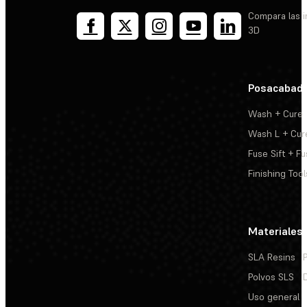
Compara las 
3D
Posacabad
Wash + Cure
Wash L + Cur
Fuse Sift + Fu
Finishing Tool
Materiales
SLA Resins
Polvos SLS
Uso general