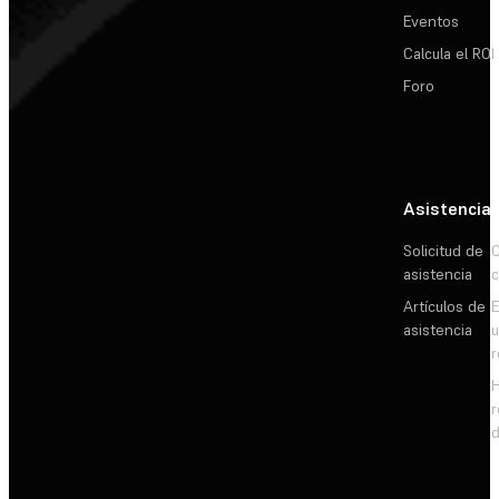
Eventos
Calcula el ROI
Foro
Asistencia
Solicitud de
C
asistencia
c
Artículos de
E
asistencia
d