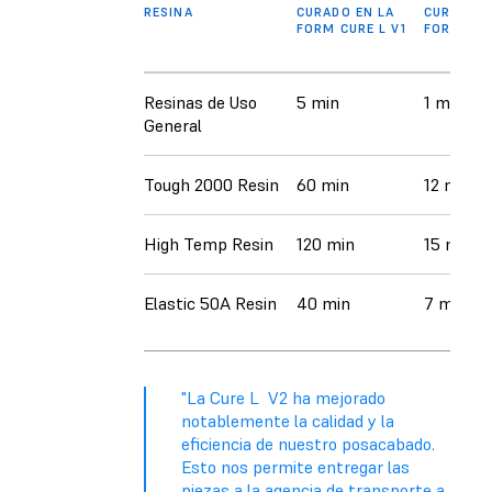
RESINA
CURADO EN LA
CURADO E
FORM CURE L V1
FORM CUR
Resinas de Uso
5 min
1 min
General
Tough 2000 Resin
60 min
12 min
High Temp Resin
120 min
15 min
Elastic 50A Resin
40 min
7 min
"La Cure L V2 ha mejorado
notablemente la calidad y la
eficiencia de nuestro posacabado.
Esto nos permite entregar las
piezas a la agencia de transporte a