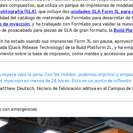
ales compuestos, que utiliza un parque de impresoras de
modelad
olitografía (SLA)
, que incluye dos
unidades SLA Form 3L para e
ilidad del catálogo de materiales de Formlabs para desarrollar de
 de inyección
, y ha trabajado con Formlabs para validar la nuev
o de posacabado para piezas de SLA de gran formato, la
Build Pl
h ha estado usando sus impresoras Form 3L sin pausa, aprovechan
ada (Quick Release Technology) de la Build Platform 2L, y ha em
amente sobre la base de impresión, como moldes y accesorios para
a espera valió la pena. Con los moldes, podemos imprimir y empez
r inyección en menos de 24 horas. Esto es un punto de inflexión p
atthew Deutsch, técnico de fabricación aditiva en el Campus de
o con emergencias