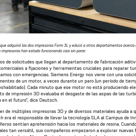
que adquirió las dos impresoras Form 3L y educó a otros departamentos acerca de
s impresoras han estado funcionando casi sin parar.
pos de solicitudes que llegan al departamento de fabricación adi
 comerciales a fijaciones y herramientas cruciales para reparar t
jamos con emergencias. Siemens Energy nos viene con una solicit
entes de un motor, a veces durante un paro (un período de tiempo
eshabilitado). Cada minuto que ese motor no está produciendo ele
to de impresión 3D evaluaba el desgaste de las aspas de las turbi
 en el futuro", dice Deutsch.
er de múltiples impresoras 3D y de diversos materiales ayuda a 
 era el responsable de llevar la tecnología SLA al Campus de Inno
eros sentían aprehensión hacia los materiales de resina. Cuando 
ales tan versátil, sus compañeros empezaron a explorar nuevas 