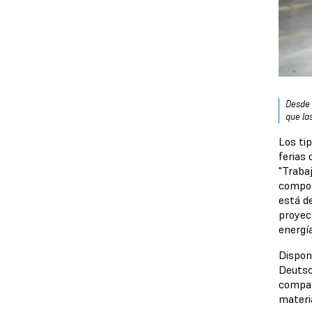
Desde 
que la
Los ti
ferias
"Traba
compon
está d
proyec
energía
Dispon
Deutsch
compañ
materi