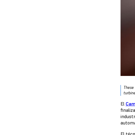
These 
turbine
El
Cam
finali
indust
automa
El téc