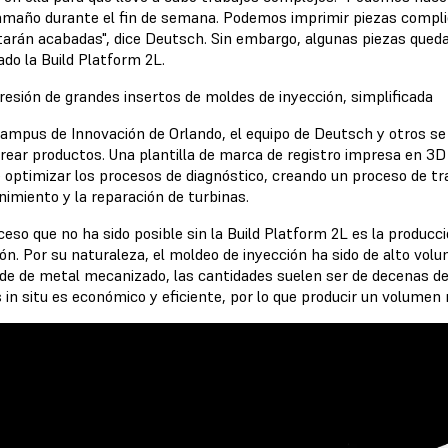
amaño durante el fin de semana. Podemos imprimir piezas complica
tarán acabadas", dice Deutsch. Sin embargo, algunas piezas qued
ado la Build Platform 2L.
resión de grandes insertos de moldes de inyección, simplificada
Campus de Innovación de Orlando, el equipo de Deutsch y otros s
crear productos. Una plantilla de marca de registro impresa en 3
e optimizar los procesos de diagnóstico, creando un proceso de tr
imiento y la reparación de turbinas.
ceso que no ha sido posible sin la Build Platform 2L es la produc
ón. Por su naturaleza, el moldeo de inyección ha sido de alto volu
de de metal mecanizado, las cantidades suelen ser de decenas de 
 in situ es económico y eficiente, por lo que producir un volume