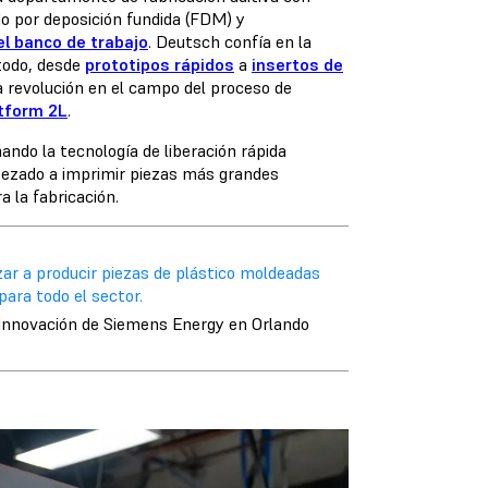
o por deposición fundida (FDM)
y
l banco de trabajo
. Deutsch confía en la
 todo, desde
prototipos rápidos
a
insertos de
a revolución en el campo del proceso de
atform 2L
.
do la tecnología de liberación rápida
pezado a imprimir piezas más grandes
 la fabricación.
ar a producir piezas de plástico moldeadas
ara todo el sector.
 Innovación de Siemens Energy en Orlando