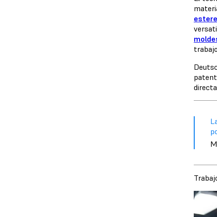
materi
estere
versat
moldes
trabaj
Deutsc
patent
direct
L
po
M
Trabaj