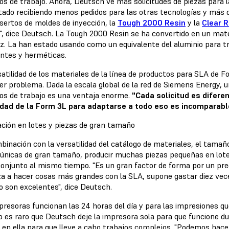
os de trabajo. Ahora, Deutsch ve más solicitudes de piezas para l
tado recibiendo menos pedidos para las otras tecnologías y más d
nsertos de moldes de inyección, la
Tough 2000 Resin
y la
Clear R
", dice Deutsch. La Tough 2000 Resin se ha convertido en un mater
dez. La han estado usando como un equivalente del aluminio para t
entes y herméticas.
satilidad de los materiales de la línea de productos para SLA de 
ier problema. Dada la escala global de la red de Siemens Energy, 
os de trabajo es una ventaja enorme.
"Cada solicitud es difere
dad de la Form 3L para adaptarse a todo eso es incomparable
ación en lotes y piezas de gran tamaño
binación con la versatilidad del catálogo de materiales, el tama
 únicas de gran tamaño, producir muchas piezas pequeñas en lot
conjunto al mismo tiempo. "Es un gran factor de forma por un pr
a a hacer cosas más grandes con la SLA, supone gastar diez vece
 son excelentes", dice Deutsch.
resoras funcionan las 24 horas del día y para las impresiones que
no es raro que Deutsch deje la impresora sola para que funcione d
r en ella para que lleve a cabo trabajos complejos. "Podemos hac