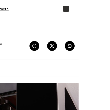
tacto
TIENDA
la