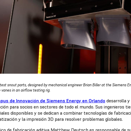
test snout parts, designed by mechanical engineer Brian Biller at the Siemens E
 vanes in an airflow testing rig.
pus de Innovación de Siemens Energy en Orlando
desarrolla y
zación para socios en sectores de todo el mundo. Sus ingenieros t
riales disponibles y se dedican a combinar tecnologías de fabrica
tización y la impresión 3D para resolver problemas globales.
nico de fabricación aditiva Matthew Deutsch es responsable de s