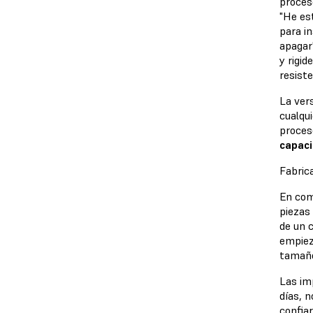
proces
"He es
para i
apagar
y rigi
resist
La ver
cualqu
proces
capaci
Fabric
En com
piezas
de un 
empiez
tamaño
Las imp
días, 
confia