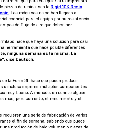
a Form 3L que para cualquier otra impresora.
e piezas de resina, sea la
Rigid 10K Resin
esin
. Las máquinas no se han llegado a
ial esencial para el equipo por su resistencia
rompas de flujo de aire que deben ser
Formlabs hace que haya una solución para casi
una herramienta que hace posible diferentes
nte, ninguna semana es la misma. La
", dice Deutsch.
ño de la Form 3L hace que pueda producir
es o incluso imprimir múltiples componentes
ecio muy bueno. A menudo, en cuanto alguien
s más, pero con esto, el rendimiento y el
 requieren una serie de fabricación de varios
urante el fin de semana, sabiendo que puede
er una producción de bajo volumen o piezas de