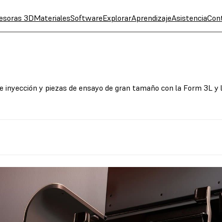
esoras 3D
Materiales
Software
Explorar
Aprendizaje
Asistencia
Con
 inyección y piezas de ensayo de gran tamaño con la Form 3L y 