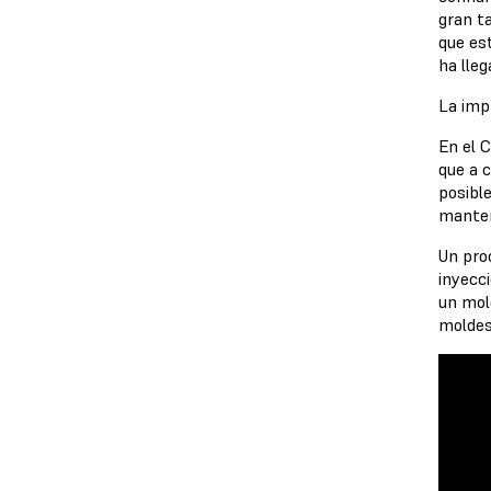
gran t
que es
ha lleg
La imp
En el 
que a 
posibl
manten
Un pro
inyecci
un mol
moldes