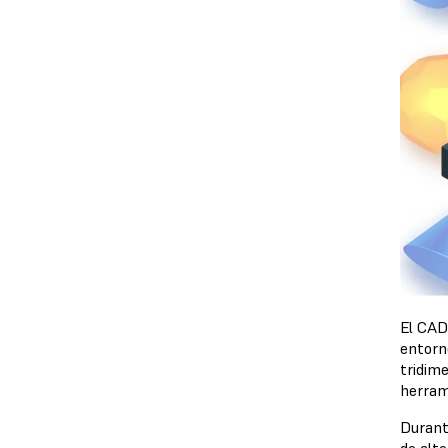
El CAD 
entorn
tridim
herram
Durant