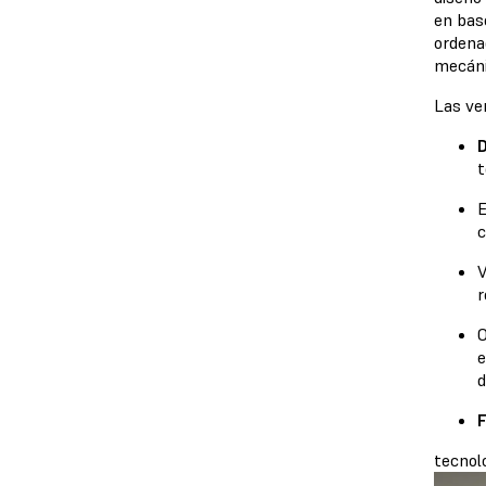
en bas
ordenad
mecáni
Las ve
D
E
c
V
r
O
e
d
F
tecnol