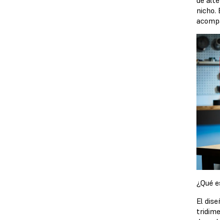
de alt
nicho.
acompa
¿Qué e
El dis
tridim