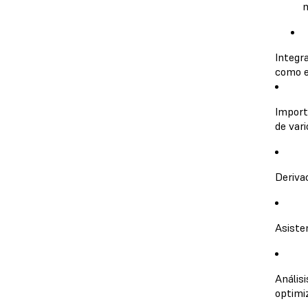
m
Integr
como e
Import
de var
Deriva
Asiste
Análisi
optimi