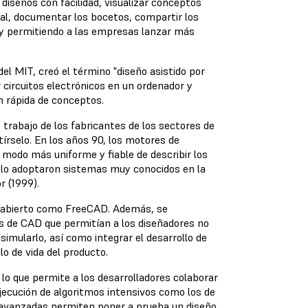
 diseños con facilidad, visualizar conceptos
al, documentar los bocetos, compartir los
n y permitiendo a las empresas lanzar más
l MIT, creó el término "diseño asistido por
 circuitos electrónicos en un ordenador y
ón rápida de conceptos.
 trabajo de los fabricantes de los sectores de
írselo. En los años 90, los motores de
 modo más uniforme y fiable de describir los
o lo adoptaron sistemas muy conocidos en la
r (1999).
o abierto como FreeCAD. Además, se
s de CAD que permitían a los diseñadores no
 simularlo, así como integrar el desarrollo de
lo de vida del producto.
o que permite a los desarrolladores colaborar
jecución de algoritmos intensivos como los de
s avanzadas permiten poner a prueba un diseño