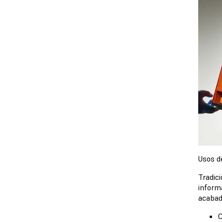
Usos d
Tradic
informa
acabad
C