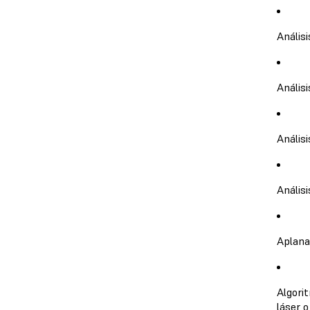
Anális
Análisi
Anális
Anális
Aplana
Algori
láser 