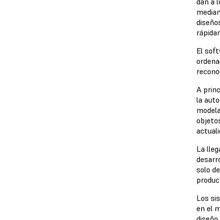
dan a l
median
diseño
rápida
El sof
ordena
reconoc
A princ
la aut
modela
objeto
actual
La lle
desarr
solo de
product
Los si
en el 
diseño