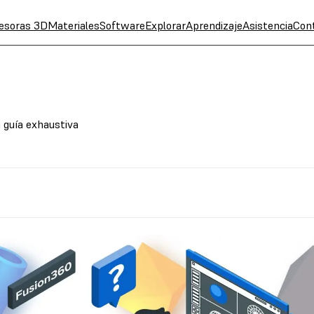
esoras 3D
Materiales
Software
Explorar
Aprendizaje
Asistencia
Con
 guía exhaustiva