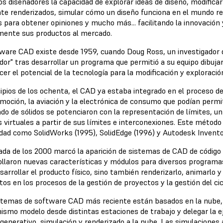
os diseñadores la capacidad de explorar ideas de diseño, modificar
te renderizados, simular cómo un diseño funciona en el mundo re
s para obtener opiniones y mucho más... facilitando la innovació
mente sus productos al mercado.
tware CAD existe desde 1959, cuando Doug Ross, un investigador de
dor" tras desarrollar un programa que permitió a su equipo dibujar
er el potencial de la tecnología para la modificación y exploraci
ipios de los ochenta, el CAD ya estaba integrado en el proceso de
omoción, la aviación y la electrónica de consumo que podían permit
do de sólidos se potenciaron con la representación de límites, un
s virtuales a partir de sus límites e interconexiones. Este métod
idad como SolidWorks (1995), SolidEdge (1996) y Autodesk Invento
gada de los 2000 marcó la aparición de sistemas de CAD de códig
ollaron nuevas características y módulos para diversos programa
sarrollar el producto físico, sino también renderizarlo, animarlo y
os en los procesos de la gestión de proyectos y la gestión del cic
stemas de software CAD más reciente están basados en la nube, l
mismo modelo desde distintas estaciones de trabajo y delegar la e
 generativo, simulación y renderizado a la nube. Las simulacione