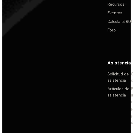
Recursos
Eventos
Calcula el ROI
Foro
Asistencia
Solicitud de
C
asistencia
c
Artículos de
E
asistencia
d