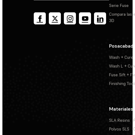
Serie Fuse
Compara las 
3D
Posacabad
Wash + Cure
Wash L + Cur
Fuse Sift + Fu
Finishing Tool
Materiales
SLA Resins
Polvos SLS