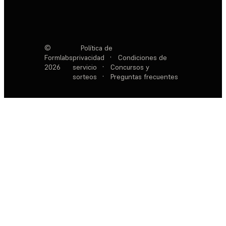
©
Política de
Formlabs
privacidad
·
Condiciones de
2026
servicio
·
Concursos y
sorteos
·
Preguntas frecuentes