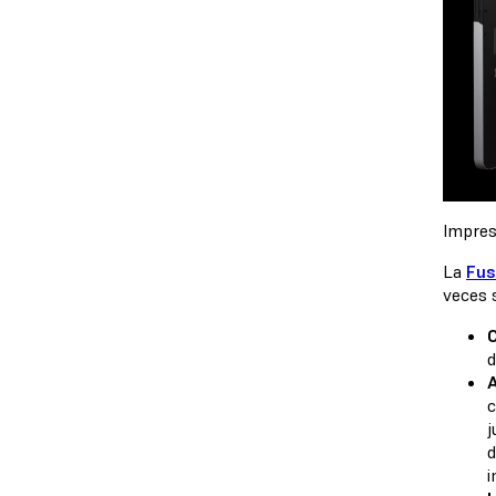
Impres
La
Fus
veces 
C
d
A
c
j
d
i