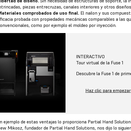
ibertad de diseño.
Sin necesidad de estructuras de soporte, la
ntrincadas, piezas entrecruzas, canales interiores y otros diseñ
ateriales comprobados de uso final.
El nailon y sus compuesto
ficacia probada con propiedades mecánicas comparables a las qu
onvencionales, como por ejemplo el moldeo por inyección.
INTERACTIVO
Tour virtual de la Fuse 1
Descubre la Fuse 1 de prim
Haz clic para empezar
n ejemplo de estas ventajas lo proporciona Partial Hand Solutions
w Mikosz, fundador de Partial Hand Solutions, nos dijo lo siguie