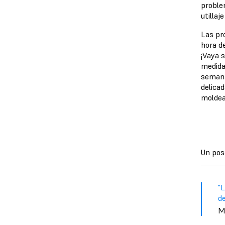
proble
utillaj
Las pr
hora de
¡Vaya s
medida
semana
delicad
moldea
Un pos
"
de
M