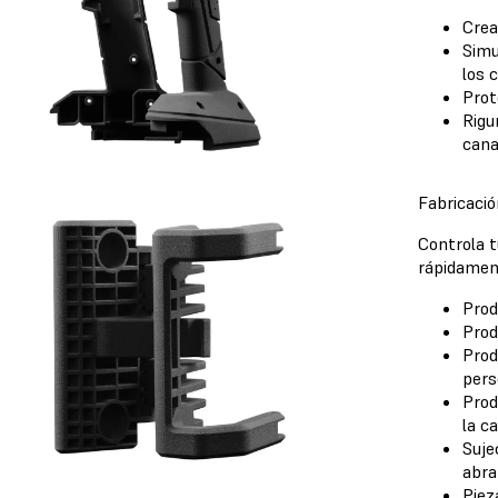
Crea
Simu
los 
Prot
Rigu
cana
Fabricació
Controla 
rápidamen
Prod
Prod
Prod
pers
Prod
la c
Suje
abra
Piez