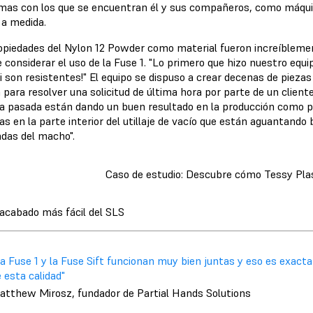
mas con los que se encuentran él y sus compañeros, como máquin
e a medida.
opiedades del Nylon 12 Powder como material fueron increíblemen
 considerar el uso de la Fuse 1. "Lo primero que hizo nuestro equi
i son resistentes!" El equipo se dispuso a crear decenas de piezas 
 para resolver una solicitud de última hora por parte de un clien
 pasada están dando un buen resultado en la producción como pi
as en la parte interior del utillaje de vacío que están aguantando 
das del macho".
Caso de estudio: Descubre cómo Tessy Plas
acabado más fácil del SLS
La Fuse 1 y la Fuse Sift funcionan muy bien juntas y eso es exac
 esta calidad"
atthew Mirosz, fundador de Partial Hands Solutions