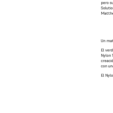
pero s
Soluti
Matthe
Un mat
El verd
Nylon 
creaci
con un
El Nylo