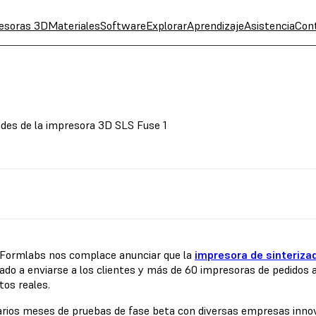
esoras 3D
Materiales
Software
Explorar
Aprendizaje
Asistencia
Con
des de la impresora 3D SLS Fuse 1
Formlabs nos complace anunciar que la
impresora de sinterizad
do a enviarse a los clientes y más de 60 impresoras de pedidos 
tos reales.
arios meses de pruebas de fase beta con diversas empresas inn