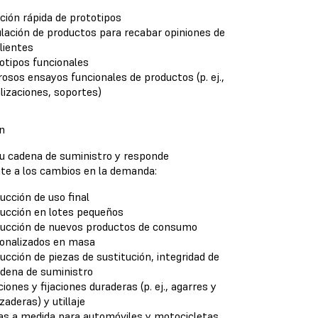
ción rápida de prototipos
lación de productos para recabar opiniones de
clientes
otipos funcionales
rosos ensayos funcionales de productos (p. ej.,
lizaciones, soportes)
n
tu cadena de suministro y responde
te a los cambios en la demanda:
ucción de uso final
ucción en lotes pequeños
ucción de nuevos productos de consumo
onalizados en masa
ucción de piezas de sustitución, integridad de
adena de suministro
ciones y fijaciones duraderas (p. ej., agarres y
zaderas) y utillaje
as a medida para automóviles y motocicletas,