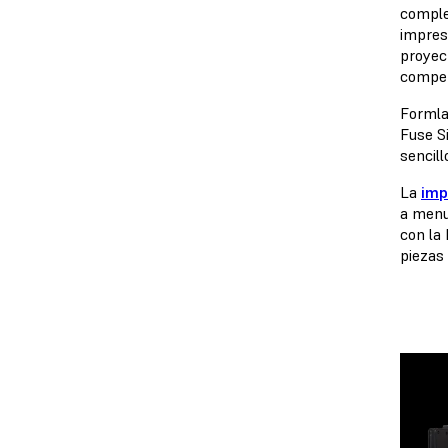
comple
impres
proyec
competi
Formla
Fuse S
sencill
La
imp
a menu
con la 
piezas 