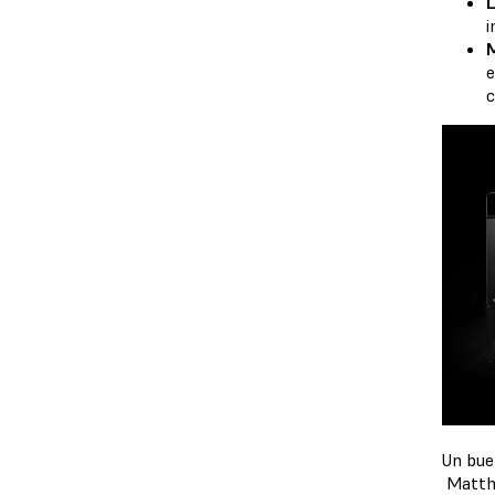
L
i
M
e
c
Un bue
Matthe