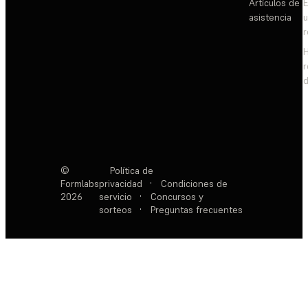
Artículos de
E
asistencia
d
©
Política de
Formlabs
privacidad
·
Condiciones de
2026
servicio
·
Concursos y
sorteos
·
Preguntas frecuentes