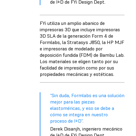
de I+D de FYi Design Dept.
FYi utiliza un amplio abanico de
impresoras 3D que incluye impresoras
3D SLA de la generación Form 4 de
Formlabs, la Stratasys J850, la HP MJF
e impresoras de modelado por
deposición fundida (FDM) de Bambu Lab.
Los materiales se eligen tanto por su
facilidad de impresión como por sus
propiedades mecánicas y estéticas.
“Sin duda, Formlabs es una solución
mejor para las piezas
elastoméricas, y eso se debe a
cómo se integra en nuestro
proceso de I+D”.
Derek Disanjh, ingeniero mecánico
de I+D de FYi Design Dept.